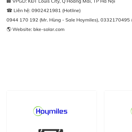
🏢 VPGD: KĐT Louis City, Q Hoàng Mai, TP Hà Nội
☎ Liên hệ: 0902421981 (Hotline)
0944 170 192 (Mr. Hùng - Sale Hoymiles), 0332170495 
🌎 Website:
bke-solar.com