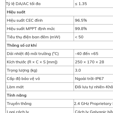
Tỷ lệ DA/AC tối đa
≤ 1.35
Hiệu suất
Hiệu suất CEC đỉnh
96.5%
Hiệu suất MPPT định mức
99.8%
Tiêu thụ điện ban đêm (mW)
< 50
Thông số cơ khí
Dải nhiệt độ môi trường (°C)
-40 đến +65
Kích thước (R × C × S [mm])
250 × 170 × 28
Trọng lượng (kg)
3.0
Cấp độ bảo vệ vỏ
Ngoài trời-IP67
Làm mát
Đối lưu tự nhiên-Kh
Tính năng
Truyền thông
2.4 GHz Proprietary
Loại cách ly
Cách ly Galvanic bằ