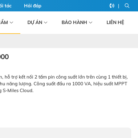
|
ối tác
Hỏi đáp
HẨM
DỰ ÁN
BẢO HÀNH
LIÊN HỆ
000
hỗ trợ kết nối 2 tấm pin công suất lớn trên cùng 1 thiết bị,
 thu năng lượng. Công suất đầu ra 1000 VA, hiệu suất MPPT
g S-Miles Cloud.