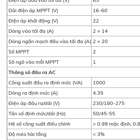
Điện áp đầu vào tối đa (V)
65
Dải điện áp MPPT (V)
16-60
Điện áp khởi động (V)
22
Dòng vào tối đa (A)
2 × 14
Dòng ngắn mạch đầu vào tối đa (A)
2 × 20
Số MPPT
2
Số ngõ vào mỗi MPPT
1
Thông số đầu ra AC
Công suất đầu ra định mức (VA)
1000
Dòng ra định mức (A)
4.35
Điện áp đầu ra/dải (V)
230/180-275
Tần số định mức/dải (Hz)
50/45-55
Hệ số công suất điều chỉnh
> 0.99 mặc định, 0.8 
Độ méo hài tổng
< 3%