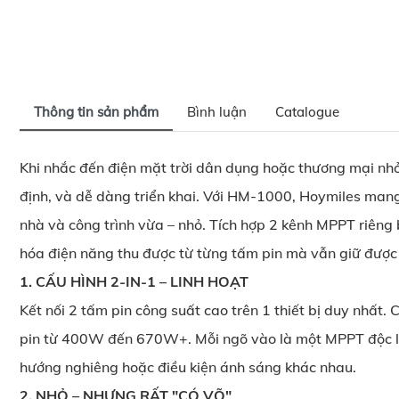
Thông tin sản phẩm
Bình luận
Catalogue
Khi nhắc đến điện mặt trời dân dụng hoặc thương mại nhỏ,
định, và dễ dàng triển khai. Với HM-1000, Hoymiles mang
nhà và công trình vừa – nhỏ. Tích hợp 2 kênh MPPT riêng
hóa điện năng thu được từ từng tấm pin mà vẫn giữ được s
1. CẤU HÌNH 2-IN-1 – LINH HOẠT
Kết nối 2 tấm pin công suất cao trên 1 thiết bị duy nhất
pin từ 400W đến 670W+. Mỗi ngõ vào là một MPPT độc lập
hướng nghiêng hoặc điều kiện ánh sáng khác nhau.
2. NHỎ – NHƯNG RẤT "CÓ VÕ"