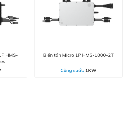
 1P HMS-
Biến tần Micro 1P HMS-1000-2T
es
W
Công suất:
1KW