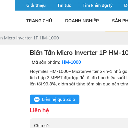
Giới thiệu
Tin tức
Tìm kiếm đại lý
Đ
TRANG CHỦ
DOANH NGHIỆP
SẢN P
ần Micro Inverter 1P HM-1000
Biến Tần Micro Inverter 1P HM-1
Mã sản phẩm:
HM-1000
Hoymiles HM-1000– Microinverter 2-in-1 nhỏ gọn, 
tích hợp 2 MPPT độc lập để tối đa hóa hiệu suất
lên tới 99.8%, giám sát từng tấm pin qua nền tản
Liên hệ qua Zalo
Liên hệ
Chia sẻ: