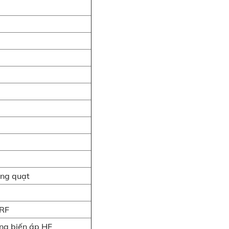
ông quạt
 RF
ng biến áp HF