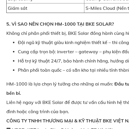
Giám sát
S-Miles Cloud (Nền 
5. VÌ SAO NÊN CHỌN HM-1000 TẠI BKE SOLAR?
Không chỉ phân phối thiết bị, BKE Solar đồng hành cùng h
Đội ngũ kỹ thuật giàu kinh nghiệm thiết kế – thi công
Cung cấp trọn bộ: inverter – gateway – phụ kiện đấu
Hỗ trợ kỹ thuật 24/7, bảo hành chính hãng, hướng d
Phân phối toàn quốc – có sẵn kho tại nhiều tỉnh thàn
HM-1000 là lựa chọn lý tưởng cho những ai muốn:
Đầu tư
bền bỉ.
Liên hệ ngay với BKE Solar để được tư vấn cấu hình hệ th
đình hoặc công trình của bạn.
CÔNG TY TNHH THƯƠNG MẠI & KỸ THUẬT BKE VIỆT 