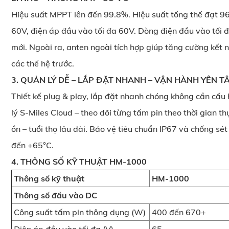
Hiệu suất MPPT lên đến 99.8%. Hiệu suất tổng thể đạt 96
60V, điện áp đầu vào tối đa 60V. Dòng điện đầu vào tối đa
mới. Ngoài ra, anten ngoài tích hợp giúp tăng cường kết 
các thế hệ trước.
3. QUẢN LÝ DỄ – LẮP ĐẶT NHANH – VẬN HÀNH YÊN T
Thiết kế plug & play, lắp đặt nhanh chóng không cần cấu 
lý S-Miles Cloud – theo dõi từng tấm pin theo thời gian th
ồn – tuổi thọ lâu dài. Bảo vệ tiêu chuẩn IP67 và chống sé
đến +65°C.
4. THÔNG SỐ KỸ THUẬT HM-1000
Thông số kỹ thuật
HM-1000
Thông số đầu vào DC
Công suất tấm pin thông dụng (W)
400 đến 670+