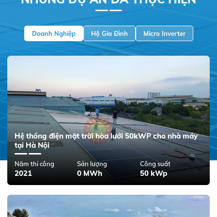
Doanh Nghiệp
Hộ Gia Đình
Micro Inverter
Hệ thống điện mặt trời hòa lưới 50kWP cho nhà máy
tại Hà Nội
Năm thi công
Sản lượng
Công suất
2021
0 MWh
50 kWp