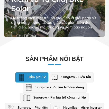
Solar
Hệ thống điện mặt trời hộ gia đình là giải pháp sử
dụng năng lượng tái tạo giúp cắt giảm hóa đơn
tiền điện, bảo vệ môi trường và đảm bảo nguồn
điện dự phòng 24/7 với công nghệ lưu trữ BESS
CHI TIẾT
hiện đại.
SẢN PHẨM NỔI BẬT
Tấm pin PV
Sungrow - Biến tần
Sungrow - Pin lưu trữ dân dụng
Sungrow - Pin lưu trữ công nghiệp
Sungrow - Phụ kiện
Hoymiles - Micro Inverter