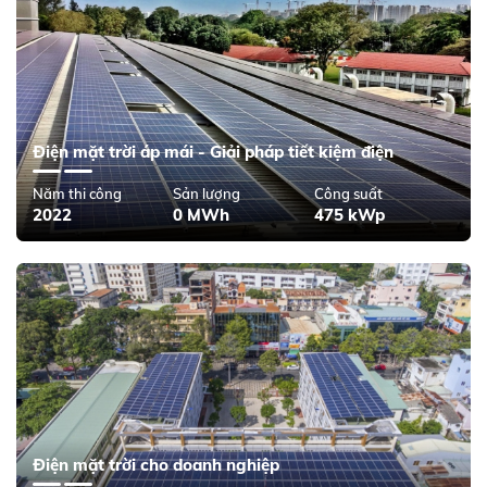
Điện mặt trời áp mái - Giải pháp tiết kiệm điện
Năm thi công
Sản lượng
Công suất
2022
0 MWh
475 kWp
Điện mặt trời cho doanh nghiệp