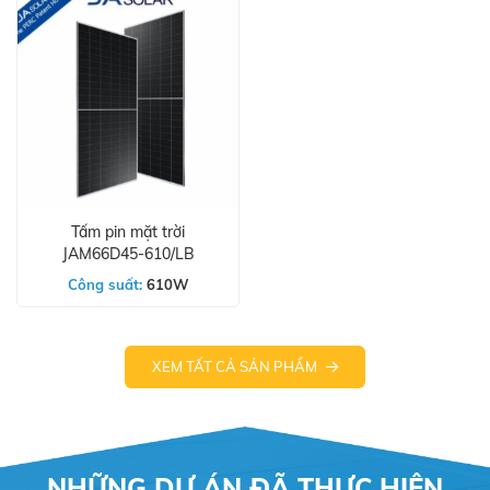
Tấm pin mặt trời
JAM66D45-610/LB
Công suất:
610W
XEM TẤT CẢ SẢN PHẨM
NHỮNG DỰ ÁN ĐÃ THỰC HIỆN