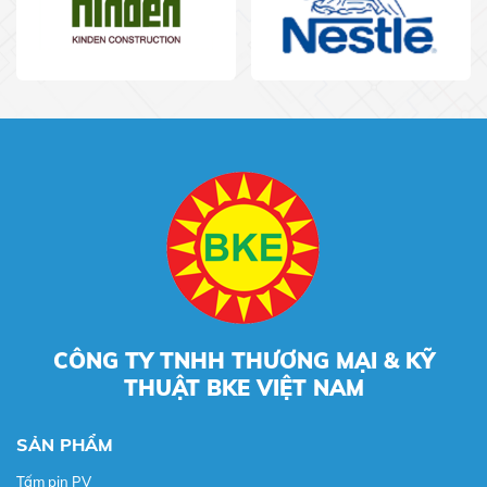
CÔNG TY TNHH THƯƠNG MẠI & KỸ
THUẬT BKE VIỆT NAM
SẢN PHẨM
Tấm pin PV