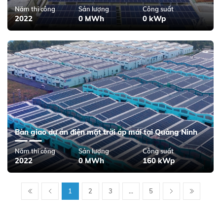
Năm thi công
Sản lượng
Công suất
2022
0 MWh
0 kWp
Bàn giao dự án điện mặt trời áp mái tại Quảng Ninh
Năm thi công
Sản lượng
Công suất
2022
0 MWh
160 kWp
1
2
3
...
5