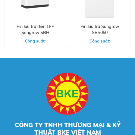
Pin lưu trữ điện LFP
Pin lưu trữ Sungrow
Sungrow SBH
SBS050
Công suất:
Công suất:
CÔNG TY TNHH THƯƠNG MẠI & KỸ
THUẬT BKE VIỆT NAM