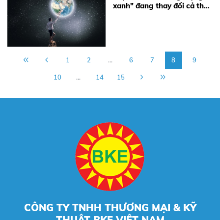
xanh" đang thay đổi cả thế
giới
1
2
...
6
7
8
9
10
...
14
15
CÔNG TY TNHH THƯƠNG MẠI & KỸ
THUẬT BKE VIỆT NAM