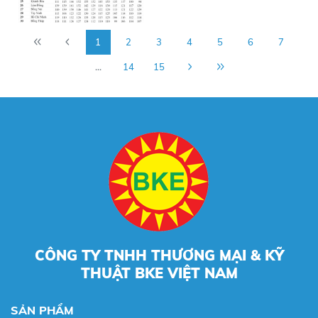
1
2
3
4
5
6
7
...
14
15
CÔNG TY TNHH THƯƠNG MẠI & KỸ
THUẬT BKE VIỆT NAM
SẢN PHẨM