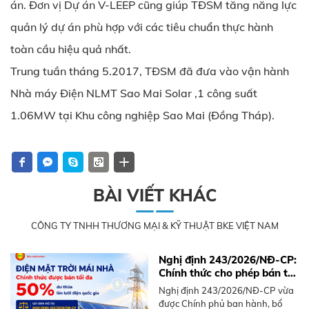
án. Đơn vị Dự án V-LEEP cũng giúp TĐSM tăng năng lực
quản lý dự án phù hợp với các tiêu chuẩn thực hành
toàn cầu hiệu quả nhất.
Trung tuần tháng 5.2017, TĐSM đã đưa vào vận hành
Nhà máy Điện NLMT Sao Mai Solar ,1 công suất
1.06MW tại Khu công nghiệp Sao Mai (Đồng Tháp).
BÀI VIẾT KHÁC
CÔNG TY TNHH THƯƠNG MẠI & KỸ THUẬT BKE VIỆT NAM
Nghị định 243/2026/NĐ-CP:
Chính thức cho phép bán tối
đa 50% điện mặt trời mái
Nghị định 243/2026/NĐ-CP vừa
nhà dư thừa
được Chính phủ ban hành, bổ