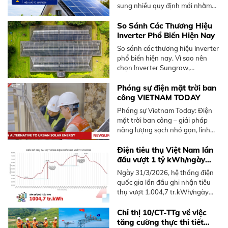
sung nhiều quy định mới nhằm
thúc đẩy phát triển điện mặt trời
mái nhà, nổi bật là cơ chế bán
So Sánh Các Thương Hiệu
điện dư lên lưới.
Inverter Phổ Biến Hiện Nay
So sánh các thương hiệu Inverter
phổ biến hiện nay. Vì sao nên
chọn Inverter Sungrow,
Hoymiles. Tư vấn giải pháp tối ưu
từ BKE Solar.
Phóng sự điện mặt trời ban
công VIETNAM TODAY
Phóng sự Vietnam Today: Điện
mặt trời ban công – giải pháp
năng lượng sạch nhỏ gọn, linh
hoạt dành cho người sống chung
cư tại Việt Nam, không cần mái
Điện tiêu thụ Việt Nam lần
nhà rộng.
đầu vượt 1 tỷ kWh/ngày
năm 2026
Ngày 31/3/2026, hệ thống điện
quốc gia lần đầu ghi nhận tiêu
thụ vượt 1.004,7 tr.kWh/ngày
trong năm 2026, sớm hơn 2025.
Tìm hiểu xu hướng và giải pháp
Chỉ thị 10/CT-TTg về việc
điện mặt trời mái nhà.
tăng cường thực thi tiết