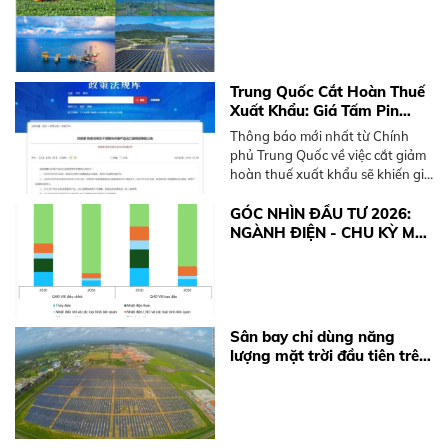
kiệm điện và phát triển điện
mặt trời mái nhà
Trung Quốc Cắt Hoàn Thuế
Xuất Khẩu: Giá Tấm Pin
Solar và BESS Sắp Tăng
Thông báo mới nhất từ Chính
Mạnh
phủ Trung Quốc về việc cắt giảm
hoàn thuế xuất khẩu sẽ khiến giá
thiết bị điện mặt trời và pin lưu
trữ (BESS) tăng từ 10-15%. Xem
GÓC NHÌN ĐẦU TƯ 2026:
ngay khuyến nghị từ BKE Solar.
NGÀNH ĐIỆN - CHU KỲ MỚI
TỪ ĐỘNG LỰC CHÍNH
SÁCH
Sân bay chỉ dùng năng
lượng mặt trời đầu tiên trên
thế giới