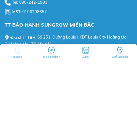
Tel:
090-242-1981
MST:
0106208657
TT BẢO HÀNH SUNGROW MIỀN BẮC
Địa chỉ TTBH:
Số 251, Đường Louis I, KĐT Louis City Hoàng Mai,
P. Hoàng Mai, TP. Hà Nội
Hotline:
0982-643-667 (Sungrow HelpDesk BKE)
Hotline
Messenger
Zalo
Chỉ đường
BKE VIETNAM