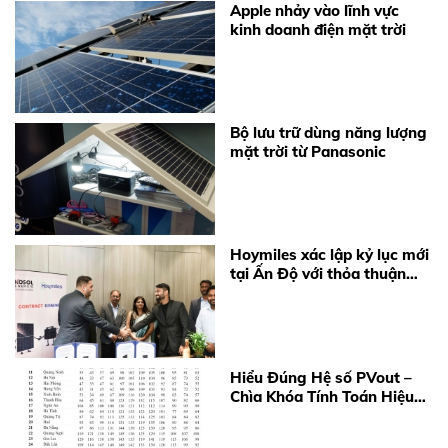
Apple nhảy vào lĩnh vực
kinh doanh điện mặt trời
Bộ lưu trữ dùng năng lượng
mặt trời từ Panasonic
Hoymiles xác lập kỷ lục mới
tại Ấn Độ với thỏa thuận
cung cấp 360 MW
Microinverter
Hiểu Đúng Hệ số PVout –
Chìa Khóa Tính Toán Hiệu
Quả Điện Mặt Trời Năm
2026