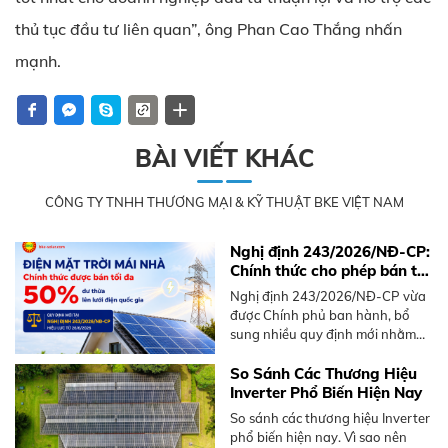
thủ tục đầu tư liên quan”, ông Phan Cao Thắng nhấn
mạnh.
BÀI VIẾT KHÁC
CÔNG TY TNHH THƯƠNG MẠI & KỸ THUẬT BKE VIỆT NAM
Nghị định 243/2026/NĐ-CP:
Chính thức cho phép bán tối
đa 50% điện mặt trời mái
Nghị định 243/2026/NĐ-CP vừa
nhà dư thừa
được Chính phủ ban hành, bổ
sung nhiều quy định mới nhằm
thúc đẩy phát triển điện mặt trời
mái nhà, nổi bật là cơ chế bán
So Sánh Các Thương Hiệu
điện dư lên lưới.
Inverter Phổ Biến Hiện Nay
So sánh các thương hiệu Inverter
phổ biến hiện nay. Vì sao nên