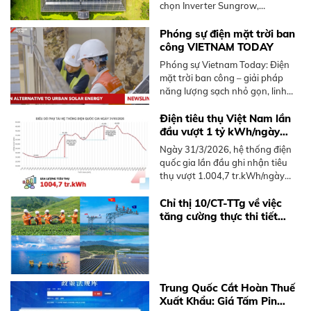
chọn Inverter Sungrow,
Hoymiles. Tư vấn giải pháp tối ưu
từ BKE Solar.
Phóng sự điện mặt trời ban
công VIETNAM TODAY
Phóng sự Vietnam Today: Điện
mặt trời ban công – giải pháp
năng lượng sạch nhỏ gọn, linh
hoạt dành cho người sống chung
cư tại Việt Nam, không cần mái
Điện tiêu thụ Việt Nam lần
nhà rộng.
đầu vượt 1 tỷ kWh/ngày
năm 2026
Ngày 31/3/2026, hệ thống điện
quốc gia lần đầu ghi nhận tiêu
thụ vượt 1.004,7 tr.kWh/ngày
trong năm 2026, sớm hơn 2025.
Tìm hiểu xu hướng và giải pháp
Chỉ thị 10/CT-TTg về việc
điện mặt trời mái nhà.
tăng cường thực thi tiết
kiệm điện và phát triển điện
mặt trời mái nhà
Trung Quốc Cắt Hoàn Thuế
Xuất Khẩu: Giá Tấm Pin