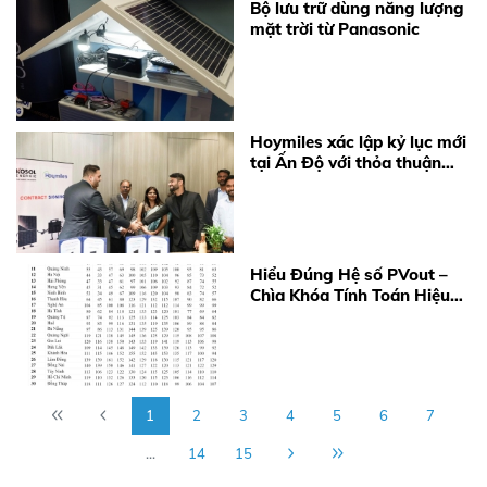
Bộ lưu trữ dùng năng lượng
mặt trời từ Panasonic
Hoymiles xác lập kỷ lục mới
tại Ấn Độ với thỏa thuận
cung cấp 360 MW
Microinverter
Hiểu Đúng Hệ số PVout –
Chìa Khóa Tính Toán Hiệu
Quả Điện Mặt Trời Năm
2026
1
2
3
4
5
6
7
...
14
15