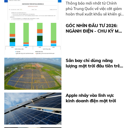
Solar và BESS Sắp Tăng
Thông báo mới nhất từ Chính
Mạnh
phủ Trung Quốc về việc cắt giảm
hoàn thuế xuất khẩu sẽ khiến giá
thiết bị điện mặt trời và pin lưu
trữ (BESS) tăng từ 10-15%. Xem
GÓC NHÌN ĐẦU TƯ 2026:
ngay khuyến nghị từ BKE Solar.
NGÀNH ĐIỆN - CHU KỲ MỚI
TỪ ĐỘNG LỰC CHÍNH
SÁCH
Sân bay chỉ dùng năng
lượng mặt trời đầu tiên trên
thế giới
Apple nhảy vào lĩnh vực
kinh doanh điện mặt trời