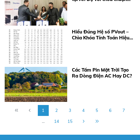
cung cấp 360 MW
Microinverter
Hiểu Đúng Hệ số PVout –
Chìa Khóa Tính Toán Hiệu
Quả Điện Mặt Trời Năm
2026
Các Tấm Pin Mặt Trời Tạo
Ra Dòng Điện AC Hay DC?
1
2
3
4
5
6
7
...
14
15