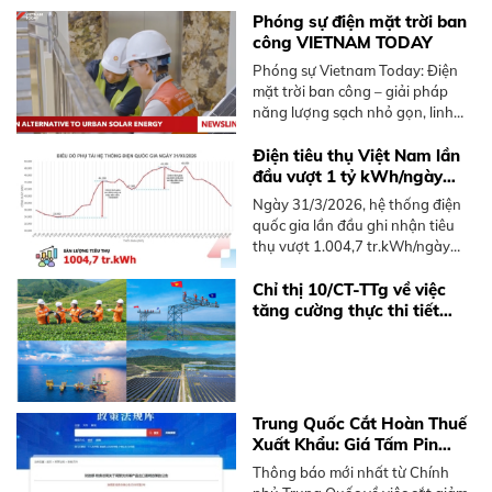
từ BKE Solar.
Phóng sự điện mặt trời ban
công VIETNAM TODAY
Phóng sự Vietnam Today: Điện
mặt trời ban công – giải pháp
năng lượng sạch nhỏ gọn, linh
hoạt dành cho người sống chung
cư tại Việt Nam, không cần mái
Điện tiêu thụ Việt Nam lần
nhà rộng.
đầu vượt 1 tỷ kWh/ngày
năm 2026
Ngày 31/3/2026, hệ thống điện
quốc gia lần đầu ghi nhận tiêu
thụ vượt 1.004,7 tr.kWh/ngày
trong năm 2026, sớm hơn 2025.
Tìm hiểu xu hướng và giải pháp
Chỉ thị 10/CT-TTg về việc
điện mặt trời mái nhà.
tăng cường thực thi tiết
kiệm điện và phát triển điện
mặt trời mái nhà
Trung Quốc Cắt Hoàn Thuế
Xuất Khẩu: Giá Tấm Pin
Solar và BESS Sắp Tăng
Thông báo mới nhất từ Chính
Mạnh