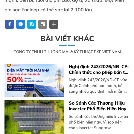
mạnh, bền bỉ, tuổi thọ pin cao, độ tự xả thấp. Một viên
pin sạc Eneloop có thể sạc lại 2.100 lần.
BÀI VIẾT KHÁC
CÔNG TY TNHH THƯƠNG MẠI & KỸ THUẬT BKE VIỆT NAM
Nghị định 243/2026/NĐ-CP:
Chính thức cho phép bán tối
đa 50% điện mặt trời mái
Nghị định 243/2026/NĐ-CP vừa
nhà dư thừa
được Chính phủ ban hành, bổ
sung nhiều quy định mới nhằm
thúc đẩy phát triển điện mặt trời
mái nhà, nổi bật là cơ chế bán
So Sánh Các Thương Hiệu
điện dư lên lưới.
Inverter Phổ Biến Hiện Nay
So sánh các thương hiệu Inverter
phổ biến hiện nay. Vì sao nên
chọn Inverter Sungrow,
Hoymiles. Tư vấn giải pháp tối ưu