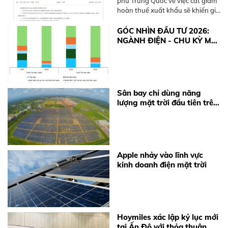
phủ Trung Quốc về việc cắt giảm
hoàn thuế xuất khẩu sẽ khiến giá
thiết bị điện mặt trời và pin lưu
trữ (BESS) tăng từ 10-15%. Xem
GÓC NHÌN ĐẦU TƯ 2026:
ngay khuyến nghị từ BKE Solar.
NGÀNH ĐIỆN - CHU KỲ MỚI
TỪ ĐỘNG LỰC CHÍNH
SÁCH
Sân bay chỉ dùng năng
lượng mặt trời đầu tiên trên
thế giới
Apple nhảy vào lĩnh vực
kinh doanh điện mặt trời
Hoymiles xác lập kỷ lục mới
tại Ấn Độ với thỏa thuận