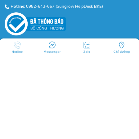
Hotline:
0982-643-667 (Sungrow HelpDesk BKE)
BKE VIETNAM
Hotline
Messenger
Zalo
Chỉ đường