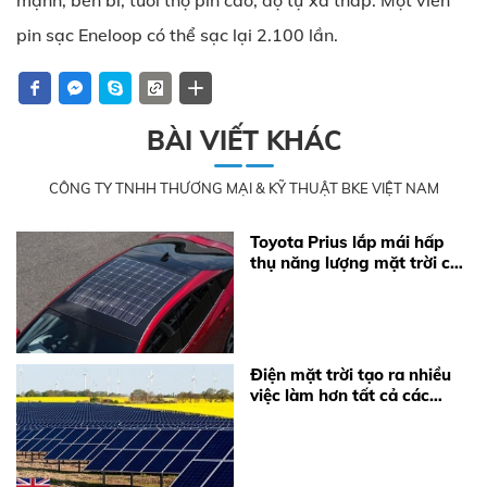
mạnh, bền bỉ, tuổi thọ pin cao, độ tự xả thấp. Một viên
pin sạc Eneloop có thể sạc lại 2.100 lần.
BÀI VIẾT KHÁC
CÔNG TY TNHH THƯƠNG MẠI & KỸ THUẬT BKE VIỆT NAM
Toyota Prius lắp mái hấp
thụ năng lượng mặt trời của
Panasonic
Điện mặt trời tạo ra nhiều
việc làm hơn tất cả các
nguồn điện nhiên liệu hóa
thạch cộng lại