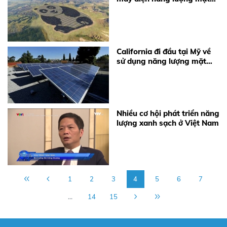
trời 'siêu dễ thương'
California đi đầu tại Mỹ về
sử dụng năng lượng mặt
trời
Nhiều cơ hội phát triển năng
lượng xanh sạch ở Việt Nam
1
2
3
4
5
6
7
...
14
15