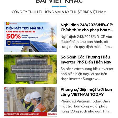
BÀI VIẾT KHÁC
CÔNG TY TNHH THƯƠNG MẠI & KỸ THUẬT BKE VIỆT NAM
Nghị định 243/2026/NĐ-CP:
Chính thức cho phép bán tối
đa 50% điện mặt trời mái
Nghị định 243/2026/NĐ-CP vừa
nhà dư thừa
được Chính phủ ban hành, bổ
sung nhiều quy định mới nhằm
thúc đẩy phát triển điện mặt trời
mái nhà, nổi bật là cơ chế bán
So Sánh Các Thương Hiệu
điện dư lên lưới.
Inverter Phổ Biến Hiện Nay
So sánh các thương hiệu Inverter
phổ biến hiện nay. Vì sao nên
chọn Inverter Sungrow,
Hoymiles. Tư vấn giải pháp tối ưu
từ BKE Solar.
Phóng sự điện mặt trời ban
công VIETNAM TODAY
Phóng sự Vietnam Today: Điện
mặt trời ban công – giải pháp
năng lượng sạch nhỏ gọn, linh
hoạt dành cho người sống chung