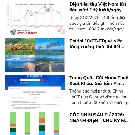
cư tại Việt Nam, không cần mái
Điện tiêu thụ Việt Nam lần
nhà rộng.
đầu vượt 1 tỷ kWh/ngày
năm 2026
Ngày 31/3/2026, hệ thống điện
quốc gia lần đầu ghi nhận tiêu
thụ vượt 1.004,7 tr.kWh/ngày
trong năm 2026, sớm hơn 2025.
Tìm hiểu xu hướng và giải pháp
Chỉ thị 10/CT-TTg về việc
điện mặt trời mái nhà.
tăng cường thực thi tiết
kiệm điện và phát triển điện
mặt trời mái nhà
Trung Quốc Cắt Hoàn Thuế
Xuất Khẩu: Giá Tấm Pin
Solar và BESS Sắp Tăng
Thông báo mới nhất từ Chính
Mạnh
phủ Trung Quốc về việc cắt giảm
hoàn thuế xuất khẩu sẽ khiến giá
thiết bị điện mặt trời và pin lưu
trữ (BESS) tăng từ 10-15%. Xem
GÓC NHÌN ĐẦU TƯ 2026:
ngay khuyến nghị từ BKE Solar.
NGÀNH ĐIỆN - CHU KỲ MỚI
TỪ ĐỘNG LỰC CHÍNH
SÁCH