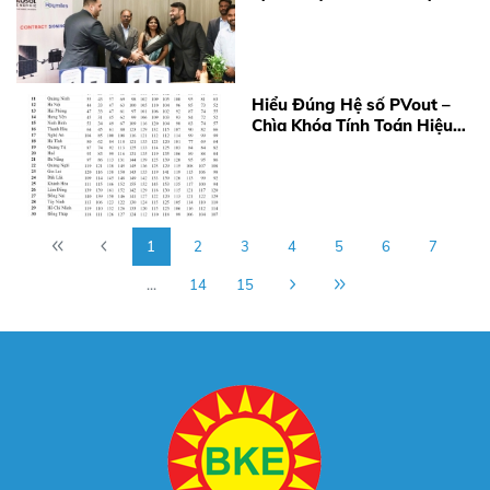
cung cấp 360 MW
Microinverter
Hiểu Đúng Hệ số PVout –
Chìa Khóa Tính Toán Hiệu
Quả Điện Mặt Trời Năm
2026
1
2
3
4
5
6
7
...
14
15