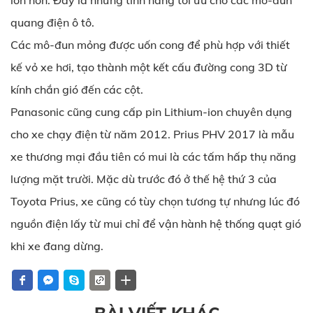
lớn hơn. Đây là những tính năng tối ưu cho các mô-đun
quang điện ô tô.
Các mô-đun mỏng được uốn cong để phù hợp với thiết
kế vỏ xe hơi, tạo thành một kết cấu đường cong 3D từ
kính chắn gió đến các cột.
Panasonic cũng cung cấp pin Lithium-ion chuyên dụng
cho xe chạy điện từ năm 2012. Prius PHV 2017 là mẫu
xe thương mại đầu tiên có mui là các tấm hấp thụ năng
lượng mặt trười. Mặc dù trước đó ở thế hệ thứ 3 của
Toyota Prius, xe cũng có tùy chọn tương tự nhưng lúc đó
nguồn điện lấy từ mui chỉ để vận hành hệ thống quạt gió
khi xe đang dừng.