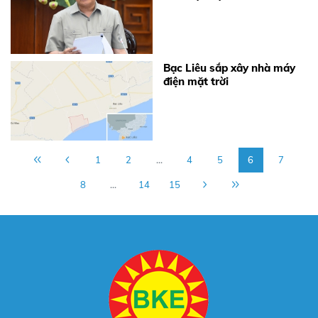
thủy sản
Bạc Liêu sắp xây nhà máy
điện mặt trời
1
2
...
4
5
6
7
8
...
14
15