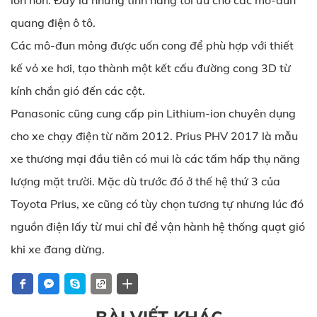
lớn hơn. Đây là những tính năng tối ưu cho các mô-đun
quang điện ô tô.
Các mô-đun mỏng được uốn cong để phù hợp với thiết
kế vỏ xe hơi, tạo thành một kết cấu đường cong 3D từ
kính chắn gió đến các cột.
Panasonic cũng cung cấp pin Lithium-ion chuyên dụng
cho xe chạy điện từ năm 2012. Prius PHV 2017 là mẫu
xe thương mại đầu tiên có mui là các tấm hấp thụ năng
lượng mặt trười. Mặc dù trước đó ở thế hệ thứ 3 của
Toyota Prius, xe cũng có tùy chọn tương tự nhưng lúc đó
nguồn điện lấy từ mui chỉ để vận hành hệ thống quạt gió
khi xe đang dừng.