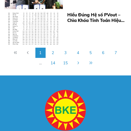
Hiểu Đúng Hệ số PVout –
Chìa Khóa Tính Toán Hiệu
Quả Điện Mặt Trời Năm
2026
1
2
3
4
5
6
7
...
14
15