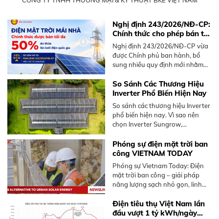
CÔNG TY TNHH THƯƠNG MẠI & KỸ THUẬT BKE VIỆT NAM
Nghị định 243/2026/NĐ-CP:
Chính thức cho phép bán tối
đa 50% điện mặt trời mái
Nghị định 243/2026/NĐ-CP vừa
nhà dư thừa
được Chính phủ ban hành, bổ
sung nhiều quy định mới nhằm
thúc đẩy phát triển điện mặt trời
mái nhà, nổi bật là cơ chế bán
So Sánh Các Thương Hiệu
điện dư lên lưới.
Inverter Phổ Biến Hiện Nay
So sánh các thương hiệu Inverter
phổ biến hiện nay. Vì sao nên
chọn Inverter Sungrow,
Hoymiles. Tư vấn giải pháp tối ưu
từ BKE Solar.
Phóng sự điện mặt trời ban
công VIETNAM TODAY
Phóng sự Vietnam Today: Điện
mặt trời ban công – giải pháp
năng lượng sạch nhỏ gọn, linh
hoạt dành cho người sống chung
cư tại Việt Nam, không cần mái
Điện tiêu thụ Việt Nam lần
nhà rộng.
đầu vượt 1 tỷ kWh/ngày