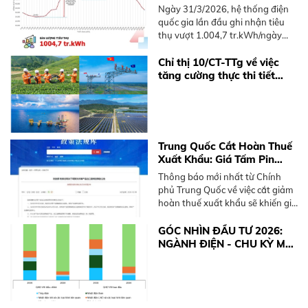
năm 2026
Ngày 31/3/2026, hệ thống điện
quốc gia lần đầu ghi nhận tiêu
thụ vượt 1.004,7 tr.kWh/ngày
trong năm 2026, sớm hơn 2025.
Tìm hiểu xu hướng và giải pháp
Chỉ thị 10/CT-TTg về việc
điện mặt trời mái nhà.
tăng cường thực thi tiết
kiệm điện và phát triển điện
mặt trời mái nhà
Trung Quốc Cắt Hoàn Thuế
Xuất Khẩu: Giá Tấm Pin
Solar và BESS Sắp Tăng
Thông báo mới nhất từ Chính
Mạnh
phủ Trung Quốc về việc cắt giảm
hoàn thuế xuất khẩu sẽ khiến giá
thiết bị điện mặt trời và pin lưu
trữ (BESS) tăng từ 10-15%. Xem
GÓC NHÌN ĐẦU TƯ 2026:
ngay khuyến nghị từ BKE Solar.
NGÀNH ĐIỆN - CHU KỲ MỚI
TỪ ĐỘNG LỰC CHÍNH
SÁCH