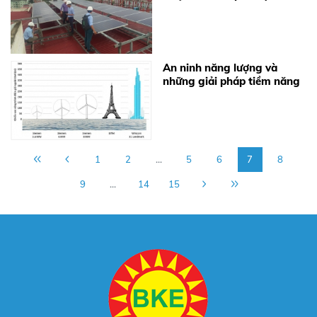
tại Vũng Tàu
An ninh năng lượng và
những giải pháp tiềm năng
1
2
...
5
6
7
8
9
...
14
15