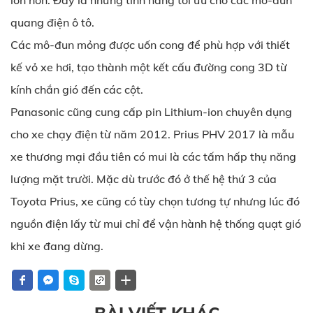
lớn hơn. Đây là những tính năng tối ưu cho các mô-đun
quang điện ô tô.
Các mô-đun mỏng được uốn cong để phù hợp với thiết
kế vỏ xe hơi, tạo thành một kết cấu đường cong 3D từ
kính chắn gió đến các cột.
Panasonic cũng cung cấp pin Lithium-ion chuyên dụng
cho xe chạy điện từ năm 2012. Prius PHV 2017 là mẫu
xe thương mại đầu tiên có mui là các tấm hấp thụ năng
lượng mặt trười. Mặc dù trước đó ở thế hệ thứ 3 của
Toyota Prius, xe cũng có tùy chọn tương tự nhưng lúc đó
nguồn điện lấy từ mui chỉ để vận hành hệ thống quạt gió
khi xe đang dừng.