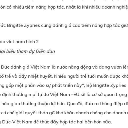
n có nhiều tiềm năng hợp tác, nhất là khi nhiều doanh nghiệ
Đức Brigitte Zypries cũng đánh giá cao tiềm năng hợp tác gi
đại biểu tham dự Diễn đàn
tư Đức đánh giá Việt Nam là nước năng động và đang vươn lê
ố trẻ và đầy nhiệt huyết. Nhiều người trẻ tuổi muốn được khẳ
 góp một phần vào sự phát triển này", Bộ Brigitte Zypries
 định thương mại tự do Việt Nam –EU sẽ là cơ sở quan trọng 
hóa giao thương thuận lợi hơn. Qua đó, đưa ra thông điệp rõ
cơ chế giải quyết tháo gỡ khó khăn nhanh chóng cho doanh 
 Đức-Việt Nam để thúc đẩy hợp tác hai bên hơn nữa.