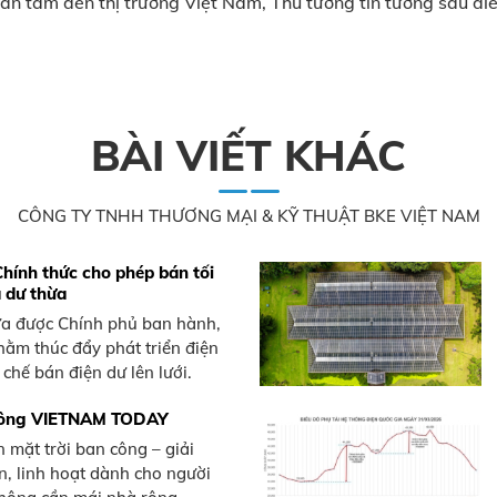
an tâm đến thị trường Việt Nam, Thủ tướng tin tưởng sau di
BÀI VIẾT KHÁC
CÔNG TY TNHH THƯƠNG MẠI & KỸ THUẬT BKE VIỆT NAM
hính thức cho phép bán tối
 dư thừa
a được Chính phủ ban hành,
hằm thúc đẩy phát triển điện
 chế bán điện dư lên lưới.
 công VIETNAM TODAY
 mặt trời ban công – giải
, linh hoạt dành cho người