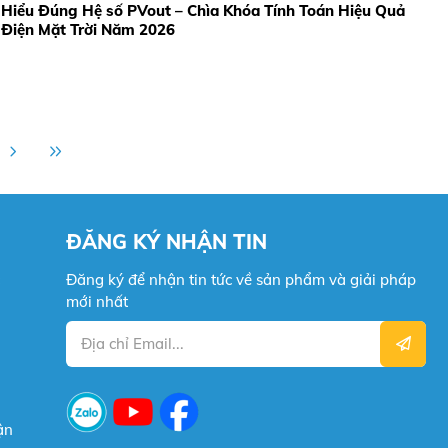
Hiểu Đúng Hệ số PVout – Chìa Khóa Tính Toán Hiệu Quả
Điện Mặt Trời Năm 2026
ĐĂNG KÝ NHẬN TIN
Đăng ký để nhận tin tức về sản phẩm và giải pháp
mới nhất
ận