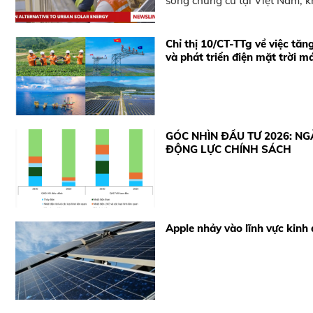
sống chung cư tại Việt Nam, 
Chỉ thị 10/CT-TTg về việc tăn
và phát triển điện mặt trời m
GÓC NHÌN ĐẦU TƯ 2026: NG
ĐỘNG LỰC CHÍNH SÁCH
Apple nhảy vào lĩnh vực kinh 