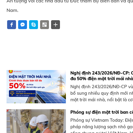
Ấn tượng với các nhà đầu tư Đức tham dự diễn đàn và qu
Nam.
Nghị định 243/2026/NĐ-CP: C
đa 50% điện mặt trời mái nhà
Nghị định 243/2026/NĐ-CP vừ
bổ sung nhiều quy định mới n
mặt trời mái nhà, nổi bật là cơ
Phóng sự điện mặt trời ban
Phóng sự Vietnam Today: Điện
pháp năng lượng sạch nhỏ gọn