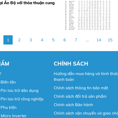
tại Ấn Độ với thỏa thuận cung
1
2
3
4
5
6
7
...
14
15
HẨM
CHÍNH SÁCH
V
Hướng dẫn mua hàng và hình thức
thanh toán
Biến tần
Chính sách thông tin bảo mật
Pin lưu trữ dân dụng
Chính sách đổi trả sản phẩm
Pin lưu trữ công nghiệp
Chính sách Bảo hành
 Phụ kiện
Chính sách vận chuyển và giao nh
 Micro Inverter