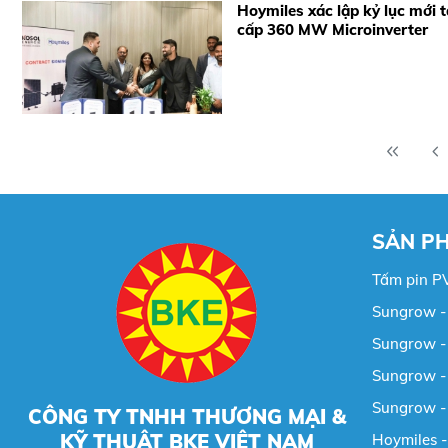
Hoymiles xác lập kỷ lục mới 
cấp 360 MW Microinverter
SẢN P
Tấm pin P
Sungrow - 
Sungrow - 
Sungrow - 
Sungrow -
CÔNG TY TNHH THƯƠNG MẠI &
KỸ THUẬT BKE VIỆT NAM
Hoymiles -