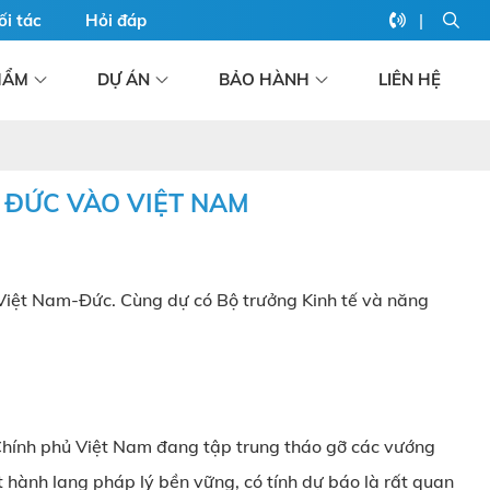
|
ối tác
Hỏi đáp
HẨM
DỰ ÁN
BẢO HÀNH
LIÊN HỆ
 ĐỨC VÀO VIỆT NAM
 Việt Nam-Đức. Cùng dự có Bộ trưởng Kinh tế và năng
. Chính phủ Việt Nam đang tập trung tháo gỡ các vướng
 hành lang pháp lý bền vững, có tính dự báo là rất quan