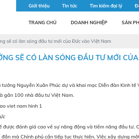
Giới thiệu
Tin tức
Tìm kiếm đại lý
Đ
TRANG CHỦ
DOANH NGHIỆP
SẢN P
ởng sẽ có làn sóng đầu tư mới của Đức vào Việt Nam
ỞNG SẼ CÓ LÀN SÓNG ĐẦU TƯ MỚI CỦA
Thủ tướng Nguyễn Xuân Phúc dự và khai mạc Diễn đàn Kinh tế
và gần 100 nhà đầu tư Việt Nam.
Đức
nh tế được đánh giá cao về sự năng động và tiềm năng đầu tư
đắn mà Chính phủ cần tiếp tục thực hiện. Việc xây dựng một