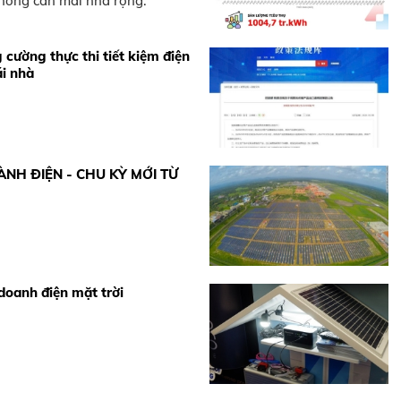
không cần mái nhà rộng.
g cường thực thi tiết kiệm điện
ái nhà
ÀNH ĐIỆN - CHU KỲ MỚI TỪ
doanh điện mặt trời