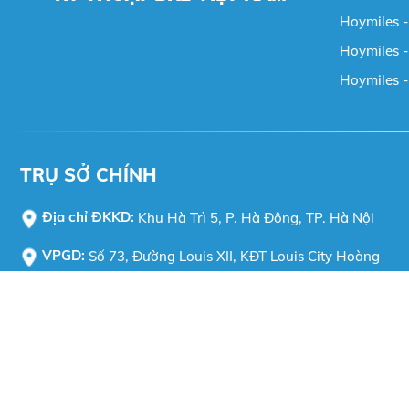
Hoymiles -
Hoymiles - 
Hoymiles -
TRỤ SỞ CHÍNH
Địa chỉ ĐKKD:
Khu Hà Trì 5, P. Hà Đông, TP. Hà Nội
VPGD:
Số 73, Đường Louis XII, KĐT Louis City Hoàng
Mai, P. Hoàng Mai, TP. Hà Nội
Tel:
090-242-1981
MST:
0106208657