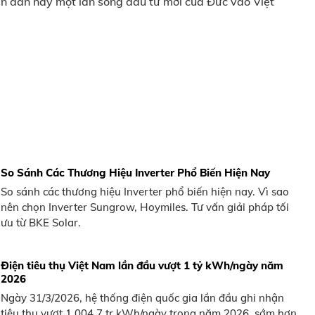
ễn đàn này một làn sóng đầu tư mới của Đức vào Việt
So Sánh Các Thương Hiệu Inverter Phổ Biến Hiện Nay
So sánh các thương hiệu Inverter phổ biến hiện nay. Vì sao
nên chọn Inverter Sungrow, Hoymiles. Tư vấn giải pháp tối
ưu từ BKE Solar.
Điện tiêu thụ Việt Nam lần đầu vượt 1 tỷ kWh/ngày năm
2026
Ngày 31/3/2026, hệ thống điện quốc gia lần đầu ghi nhận
tiêu thụ vượt 1.004,7 tr.kWh/ngày trong năm 2026, sớm hơn