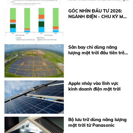
thiết bị điện mặt trời và pin lưu
trữ (BESS) tăng từ 10-15%. Xem
GÓC NHÌN ĐẦU TƯ 2026:
ngay khuyến nghị từ BKE Solar.
NGÀNH ĐIỆN - CHU KỲ MỚI
TỪ ĐỘNG LỰC CHÍNH
SÁCH
Sân bay chỉ dùng năng
lượng mặt trời đầu tiên trên
thế giới
Apple nhảy vào lĩnh vực
kinh doanh điện mặt trời
Bộ lưu trữ dùng năng lượng
mặt trời từ Panasonic