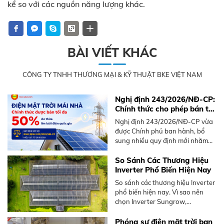
kể so với các nguồn năng lượng khác.
BÀI VIẾT KHÁC
CÔNG TY TNHH THƯƠNG MẠI & KỸ THUẬT BKE VIỆT NAM
Nghị định 243/2026/NĐ-CP:
Chính thức cho phép bán tối
đa 50% điện mặt trời mái
Nghị định 243/2026/NĐ-CP vừa
nhà dư thừa
được Chính phủ ban hành, bổ
sung nhiều quy định mới nhằm
thúc đẩy phát triển điện mặt trời
mái nhà, nổi bật là cơ chế bán
So Sánh Các Thương Hiệu
điện dư lên lưới.
Inverter Phổ Biến Hiện Nay
So sánh các thương hiệu Inverter
phổ biến hiện nay. Vì sao nên
chọn Inverter Sungrow,
Hoymiles. Tư vấn giải pháp tối ưu
từ BKE Solar.
Phóng sự điện mặt trời ban