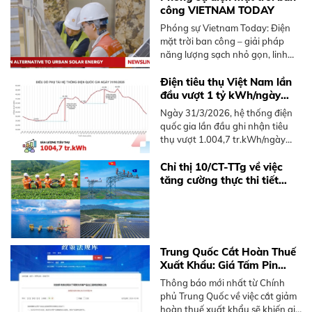
công VIETNAM TODAY
Phóng sự Vietnam Today: Điện
mặt trời ban công – giải pháp
năng lượng sạch nhỏ gọn, linh
hoạt dành cho người sống chung
cư tại Việt Nam, không cần mái
Điện tiêu thụ Việt Nam lần
nhà rộng.
đầu vượt 1 tỷ kWh/ngày
năm 2026
Ngày 31/3/2026, hệ thống điện
quốc gia lần đầu ghi nhận tiêu
thụ vượt 1.004,7 tr.kWh/ngày
trong năm 2026, sớm hơn 2025.
Tìm hiểu xu hướng và giải pháp
Chỉ thị 10/CT-TTg về việc
điện mặt trời mái nhà.
tăng cường thực thi tiết
kiệm điện và phát triển điện
mặt trời mái nhà
Trung Quốc Cắt Hoàn Thuế
Xuất Khẩu: Giá Tấm Pin
Solar và BESS Sắp Tăng
Thông báo mới nhất từ Chính
Mạnh
phủ Trung Quốc về việc cắt giảm
hoàn thuế xuất khẩu sẽ khiến giá