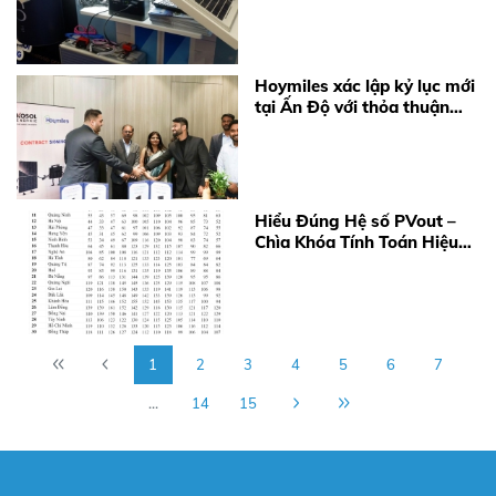
Hoymiles xác lập kỷ lục mới
tại Ấn Độ với thỏa thuận
cung cấp 360 MW
Microinverter
Hiểu Đúng Hệ số PVout –
Chìa Khóa Tính Toán Hiệu
Quả Điện Mặt Trời Năm
2026
1
2
3
4
5
6
7
...
14
15