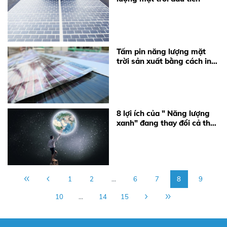
Tấm pin năng lượng mặt
trời sản xuất bằng cách in
rẻ hơn nhưng độ bền chưa
được kiểm chứng
8 lợi ích của " Năng lượng
xanh" đang thay đổi cả thế
giới
1
2
...
6
7
8
9
10
...
14
15