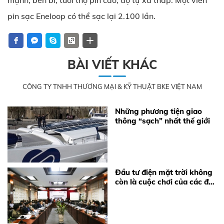
mạnh, bền bỉ, tuổi thọ pin cao, độ tự xả thấp. Một viên
pin sạc Eneloop có thể sạc lại 2.100 lần.
BÀI VIẾT KHÁC
CÔNG TY TNHH THƯƠNG MẠI & KỸ THUẬT BKE VIỆT NAM
Những phương tiện giao
thông “sạch” nhất thế giới
Đầu tư điện mặt trời không
còn là cuộc chơi của các đại
gia