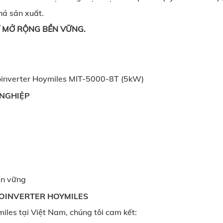
há sản xuất.
Ự MỞ RỘNG BỀN VỮNG.
oinverter Hoymiles MIT-5000-8T (5kW)
 NGHIỆP
ền vững
OINVERTER HOYMILES
miles tại Việt Nam, chúng tôi cam kết: