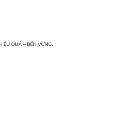
– HIỆU QUẢ – BỀN VỮNG.