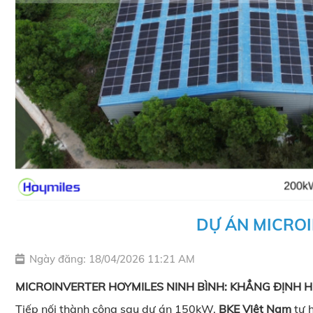
DỰ ÁN MICRO
Ngày đăng: 18/04/2026 11:21 AM
MICROINVERTER HOYMILES NINH BÌNH: KHẲNG ĐỊNH HI
Tiếp nối thành công sau dự án 150kW,
BKE Việt Nam
tự h