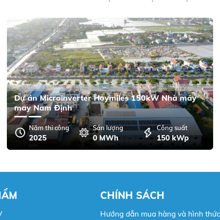
Dự án Microinverter Hoymiles 150kW Nhà máy
may Nam Định
Năm thi công
Sản lượng
Công suất
2025
0 MWh
150 kWp
HẨM
CHÍNH SÁCH
V
Hướng dẫn mua hàng và hình thức