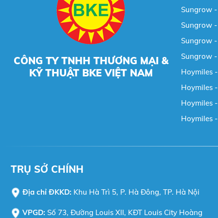
Sungrow - 
Sungrow - 
Sungrow - 
Sungrow -
CÔNG TY TNHH THƯƠNG MẠI &
KỸ THUẬT BKE VIỆT NAM
Hoymiles -
Hoymiles -
Hoymiles - 
Hoymiles -
TRỤ SỞ CHÍNH
Địa chỉ ĐKKD:
Khu Hà Trì 5, P. Hà Đông, TP. Hà Nội
VPGD:
Số 73, Đường Louis XII, KĐT Louis City Hoàng