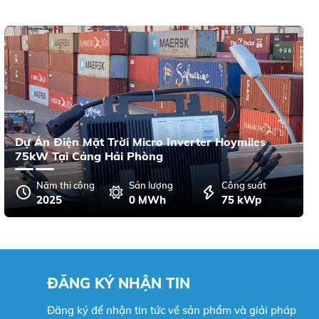
Dự Án Điện Mặt Trời Micro Inverter Hoymiles
75kW Tại Cảng Hải Phòng
Năm thi công
Sản lượng
Công suất
2025
0 MWh
75 kWp
ĐĂNG KÝ NHẬN TIN
Đăng ký để nhận tin tức về sản phẩm và giải pháp