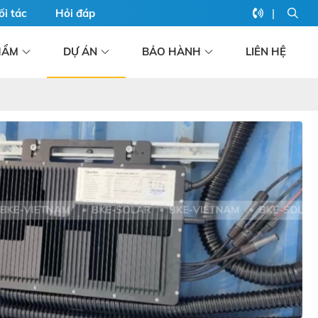
|
ối tác
Hỏi đáp
HẨM
DỰ ÁN
BẢO HÀNH
LIÊN HỆ