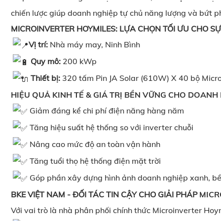
chiến lược giúp doanh nghiệp tự chủ năng lượng và bứt p
MICROINVERTER HOYMILES: LỰA CHỌN TỐI ƯU CHO S
Vị trí:
Nhà máy may, Ninh Bình
Quy mô:
200 kWp
Thiết bị:
320 tấm Pin JA Solar (610W) X 40 bộ Micr
HIỆU QUẢ KINH TẾ & GIÁ TRỊ BỀN VỮNG CHO DOANH
Giảm đáng kể chi phí điện năng hàng năm
Tăng hiệu suất hệ thống so với inverter chuỗi
Nâng cao mức độ an toàn vận hành
Tăng tuổi thọ hệ thống điện mặt trời
Góp phần xây dựng hình ảnh doanh nghiệp xanh, b
BKE VIỆT NAM - ĐỐI TÁC TIN CẬY CHO GIẢI PHÁP
MICR
Với vai trò là nhà phân phối chính thức Microinverter Hoy