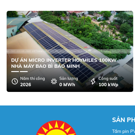
DỰ ÁN MICRO INVERTER HOYMILES 100KW
NHÀ MÁY BAO BÌ BẢO MINH
Năm thi công
Sản lượng
Công suất
2026
0 MWh
100 kWp
SẢN P
Tấm pin P