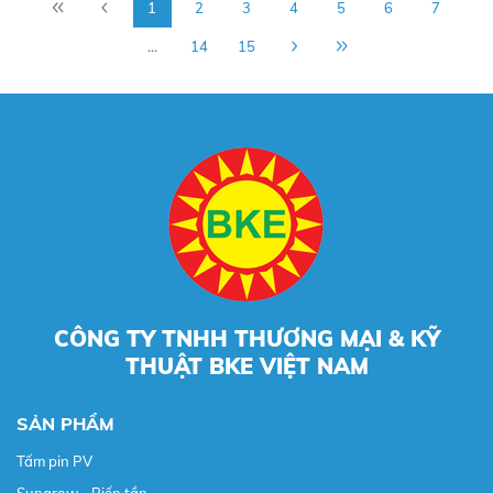
1
2
3
4
5
6
7
...
14
15
CÔNG TY TNHH THƯƠNG MẠI & KỸ
THUẬT BKE VIỆT NAM
SẢN PHẨM
Tấm pin PV