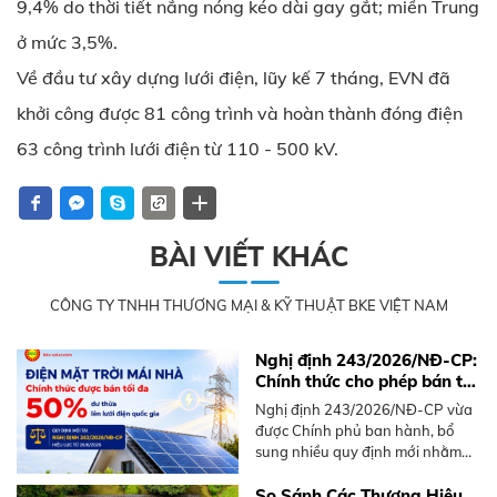
9,4% do thời tiết nắng nóng kéo dài gay gắt; miền Trung
ở mức 3,5%.
Về đầu tư xây dựng lưới điện, lũy kế 7 tháng, EVN đã
khởi công được 81 công trình và hoàn thành đóng điện
63 công trình lưới điện từ 110 - 500 kV.
BÀI VIẾT KHÁC
CÔNG TY TNHH THƯƠNG MẠI & KỸ THUẬT BKE VIỆT NAM
Nghị định 243/2026/NĐ-CP:
Chính thức cho phép bán tối
đa 50% điện mặt trời mái
Nghị định 243/2026/NĐ-CP vừa
nhà dư thừa
được Chính phủ ban hành, bổ
sung nhiều quy định mới nhằm
thúc đẩy phát triển điện mặt trời
mái nhà, nổi bật là cơ chế bán
So Sánh Các Thương Hiệu