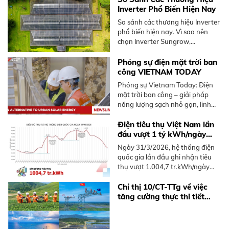
điện dư lên lưới.
Inverter Phổ Biến Hiện Nay
So sánh các thương hiệu Inverter
phổ biến hiện nay. Vì sao nên
chọn Inverter Sungrow,
Hoymiles. Tư vấn giải pháp tối ưu
từ BKE Solar.
Phóng sự điện mặt trời ban
công VIETNAM TODAY
Phóng sự Vietnam Today: Điện
mặt trời ban công – giải pháp
năng lượng sạch nhỏ gọn, linh
hoạt dành cho người sống chung
cư tại Việt Nam, không cần mái
Điện tiêu thụ Việt Nam lần
nhà rộng.
đầu vượt 1 tỷ kWh/ngày
năm 2026
Ngày 31/3/2026, hệ thống điện
quốc gia lần đầu ghi nhận tiêu
thụ vượt 1.004,7 tr.kWh/ngày
trong năm 2026, sớm hơn 2025.
Tìm hiểu xu hướng và giải pháp
Chỉ thị 10/CT-TTg về việc
điện mặt trời mái nhà.
tăng cường thực thi tiết
kiệm điện và phát triển điện
mặt trời mái nhà