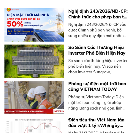
Nghị định 243/2026/NĐ-CP:
Chính thức cho phép bán tối
đa 50% điện mặt trời mái
Nghị định 243/2026/NĐ-CP vừa
nhà dư thừa
được Chính phủ ban hành, bổ
sung nhiều quy định mới nhằm
thúc đẩy phát triển điện mặt trời
mái nhà, nổi bật là cơ chế bán
So Sánh Các Thương Hiệu
điện dư lên lưới.
Inverter Phổ Biến Hiện Nay
So sánh các thương hiệu Inverter
phổ biến hiện nay. Vì sao nên
chọn Inverter Sungrow,
Hoymiles. Tư vấn giải pháp tối ưu
từ BKE Solar.
Phóng sự điện mặt trời ban
công VIETNAM TODAY
Phóng sự Vietnam Today: Điện
mặt trời ban công – giải pháp
năng lượng sạch nhỏ gọn, linh
hoạt dành cho người sống chung
cư tại Việt Nam, không cần mái
Điện tiêu thụ Việt Nam lần
nhà rộng.
đầu vượt 1 tỷ kWh/ngày
năm 2026