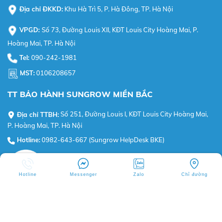
Địa chỉ ĐKKD:
Khu Hà Trì 5, P. Hà Đông, TP. Hà Nội
VPGD:
Số 73, Đường Louis XII, KĐT Louis City Hoàng Mai, P.
Hoàng Mai, TP. Hà Nội
Tel:
090-242-1981
MST:
0106208657
TT BẢO HÀNH SUNGROW MIỀN BẮC
Địa chỉ TTBH:
Số 251, Đường Louis I, KĐT Louis City Hoàng Mai,
P. Hoàng Mai, TP. Hà Nội
Hotline:
0982-643-667 (Sungrow HelpDesk BKE)
Hotline
Messenger
Zalo
Chỉ đường
BKE VIETNAM