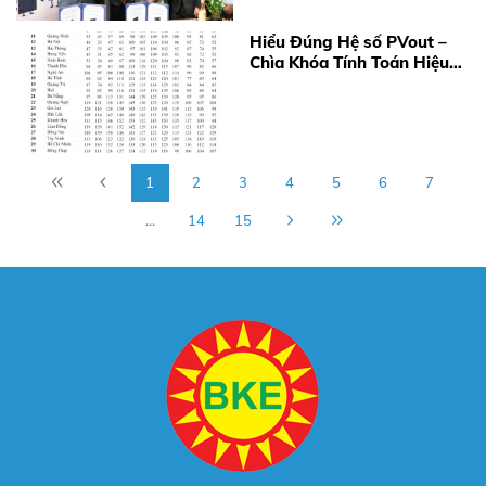
Hiểu Đúng Hệ số PVout –
Chìa Khóa Tính Toán Hiệu
Quả Điện Mặt Trời Năm
2026
1
2
3
4
5
6
7
...
14
15