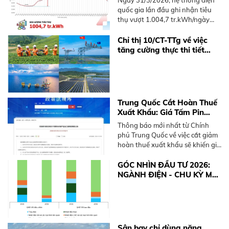
Ngày 31/3/2026, hệ thống điện
quốc gia lần đầu ghi nhận tiêu
thụ vượt 1.004,7 tr.kWh/ngày
trong năm 2026, sớm hơn 2025.
Tìm hiểu xu hướng và giải pháp
Chỉ thị 10/CT-TTg về việc
điện mặt trời mái nhà.
tăng cường thực thi tiết
kiệm điện và phát triển điện
mặt trời mái nhà
Trung Quốc Cắt Hoàn Thuế
Xuất Khẩu: Giá Tấm Pin
Solar và BESS Sắp Tăng
Thông báo mới nhất từ Chính
Mạnh
phủ Trung Quốc về việc cắt giảm
hoàn thuế xuất khẩu sẽ khiến giá
thiết bị điện mặt trời và pin lưu
trữ (BESS) tăng từ 10-15%. Xem
GÓC NHÌN ĐẦU TƯ 2026:
ngay khuyến nghị từ BKE Solar.
NGÀNH ĐIỆN - CHU KỲ MỚI
TỪ ĐỘNG LỰC CHÍNH
SÁCH
Sân bay chỉ dùng năng