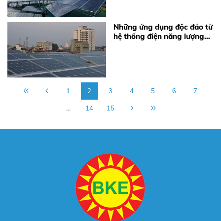
Những ứng dụng độc đáo từ
hệ thống điện năng lượng
mặt trời
1
2
3
4
5
6
7
...
14
15