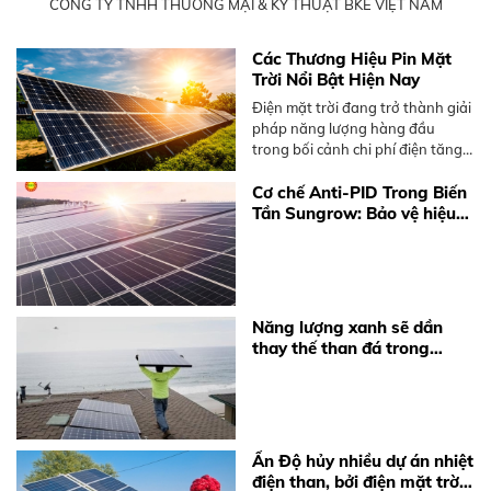
CÔNG TY TNHH THƯƠNG MẠI & KỸ THUẬT BKE VIỆT NAM
Các Thương Hiệu Pin Mặt
Trời Nổi Bật Hiện Nay
Điện mặt trời đang trở thành giải
pháp năng lượng hàng đầu
trong bối cảnh chi phí điện tăng
cao và xu hướng sử dụng năng
lượng sạch ngày càng mạnh mẽ.
Cơ chế Anti-PID Trong Biến
Tuy nhiên, để một hệ thống điện
Tần Sungrow: Bảo vệ hiệu
mặt trời hoạt động hiệu quả, việc
suất hệ thống điện mặt trời
chọn đúng thương hiệu tấm pin
là yếu tố quan trọng nhất.
Năng lượng xanh sẽ dần
thay thế than đá trong
tương lai
Ấn Độ hủy nhiều dự án nhiệt
điện than, bởi điện mặt trời