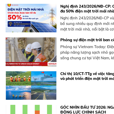
Nghị định 243/2026/NĐ-CP: C
đa 50% điện mặt trời mái nhà
Nghị định 243/2026/NĐ-CP vừ
bổ sung nhiều quy định mới n
mặt trời mái nhà, nổi bật là cơ
Phóng sự điện mặt trời ban
Phóng sự Vietnam Today: Điện
pháp năng lượng sạch nhỏ gọn
sống chung cư tại Việt Nam, 
Chỉ thị 10/CT-TTg về việc tăn
và phát triển điện mặt trời m
GÓC NHÌN ĐẦU TƯ 2026: NG
ĐỘNG LỰC CHÍNH SÁCH