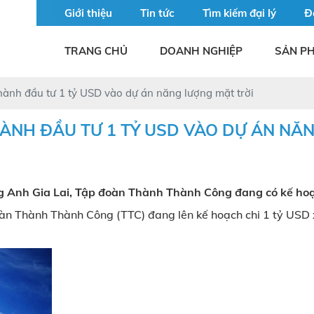
Giới thiệu
Tin tức
Tìm kiếm đại lý
Đ
TRANG CHỦ
DOANH NGHIỆP
SẢN P
nh đầu tư 1 tỷ USD vào dự án năng lượng mặt trời
ÀNH ĐẦU TƯ 1 TỶ USD VÀO DỰ ÁN NĂN
 Anh Gia Lai, Tập đoàn Thành Thành Công đang có kế hoạ
oàn Thành Thành Công (TTC) đang lên kế hoạch chi 1 tỷ US