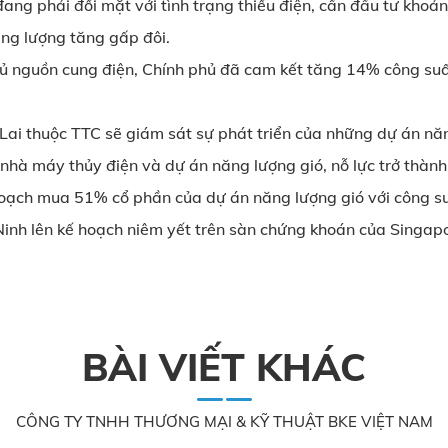
ng phải đối mặt với tình trạng thiếu điện, cần đầu tư khoả
ăng lượng tăng gấp đôi.
đủ nguồn cung điện, Chính phủ đã cam kết tăng 14% công su
Lai thuộc TTC sẽ giám sát sự phát triển của những dự án nă
nhà máy thủy điện và dự án năng lượng gió, nỗ lực trở thà
ế hoạch mua 51% cổ phần của dự án năng lượng gió với công
nh lên kế hoạch niêm yết trên sàn chứng khoán của Singapor
BÀI VIẾT KHÁC
CÔNG TY TNHH THƯƠNG MẠI & KỸ THUẬT BKE VIỆT NAM