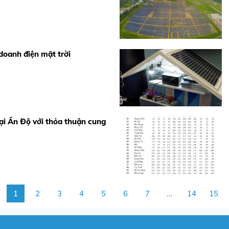
doanh điện mặt trời
tại Ấn Độ với thỏa thuận cung
1
2
3
4
5
6
7
...
14
15