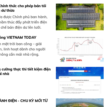
hính thức cho phép bán tối
 dư thừa
a được Chính phủ ban hành,
hằm thúc đẩy phát triển điện
 chế bán điện dư lên lưới.
 công VIETNAM TODAY
 mặt trời ban công – giải
, linh hoạt dành cho người
không cần mái nhà rộng.
g cường thực thi tiết kiệm điện
ái nhà
ÀNH ĐIỆN - CHU KỲ MỚI TỪ