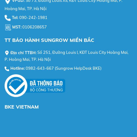
VPGD:
Số 73, Đường Louis XII, KĐT Louis City Hoàng Mai, P.
Hoàng Mai, TP. Hà Nội
Tel:
090-242-1981
MST:
0106208657
TT BẢO HÀNH SUNGROW MIỀN BẮC
Địa chỉ TTBH:
Số 251, Đường Louis I, KĐT Louis City Hoàng Mai,
P. Hoàng Mai, TP. Hà Nội
Hotline:
0982-643-667 (Sungrow HelpDesk BKE)
BKE VIETNAM