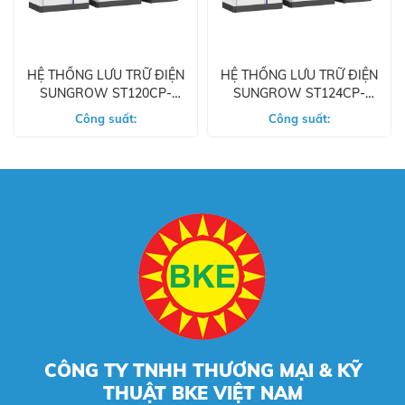
HỆ THỐNG LƯU TRỮ ĐIỆN
HỆ THỐNG LƯU TRỮ ĐIỆN
SUNGROW ST120CP-
SUNGROW ST124CP-
50HV
50HV
Công suất:
Công suất:
CÔNG TY TNHH THƯƠNG MẠI & KỸ
THUẬT BKE VIỆT NAM