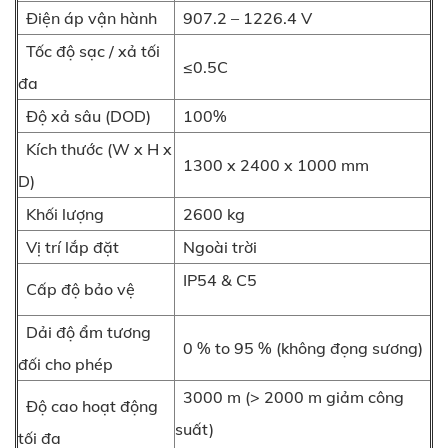
Điện áp vận hành
907.2 – 1226.4 V
Tốc độ sạc / xả tối
≤0.5C
đa
Độ xả sâu (DOD)
100%
Kích thước (W x H x
1300 x 2400 x 1000 mm
D)
Khối lượng
2600 kg
Vị trí lắp đặt
Ngoài trời
IP54 & C5
Cấp độ bảo vệ
Dải độ ẩm tương
0 % to 95 % (không đọng sương)
đối cho phép
3000 m (> 2000 m giảm công
Độ cao hoạt động
suất)
tối đa