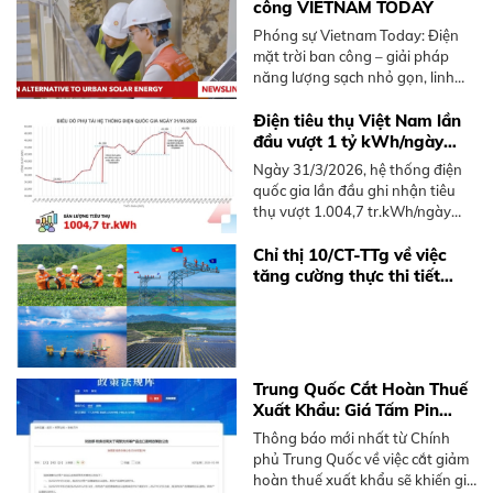
công VIETNAM TODAY
Phóng sự Vietnam Today: Điện
mặt trời ban công – giải pháp
năng lượng sạch nhỏ gọn, linh
hoạt dành cho người sống chung
cư tại Việt Nam, không cần mái
Điện tiêu thụ Việt Nam lần
nhà rộng.
đầu vượt 1 tỷ kWh/ngày
năm 2026
Ngày 31/3/2026, hệ thống điện
quốc gia lần đầu ghi nhận tiêu
thụ vượt 1.004,7 tr.kWh/ngày
trong năm 2026, sớm hơn 2025.
Tìm hiểu xu hướng và giải pháp
Chỉ thị 10/CT-TTg về việc
điện mặt trời mái nhà.
tăng cường thực thi tiết
kiệm điện và phát triển điện
mặt trời mái nhà
Trung Quốc Cắt Hoàn Thuế
Xuất Khẩu: Giá Tấm Pin
Solar và BESS Sắp Tăng
Thông báo mới nhất từ Chính
Mạnh
phủ Trung Quốc về việc cắt giảm
hoàn thuế xuất khẩu sẽ khiến giá