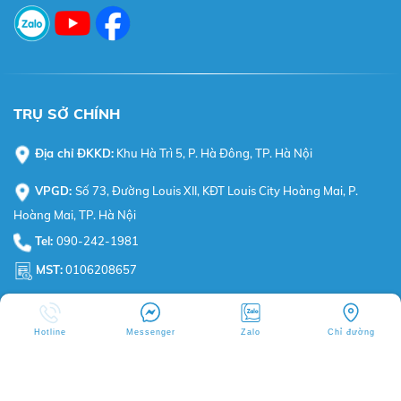
TRỤ SỞ CHÍNH
Địa chỉ ĐKKD:
Khu Hà Trì 5, P. Hà Đông, TP. Hà Nội
VPGD:
Số 73, Đường Louis XII, KĐT Louis City Hoàng Mai, P.
Hoàng Mai, TP. Hà Nội
Tel:
090-242-1981
MST:
0106208657
TT BẢO HÀNH SUNGROW MIỀN BẮC
Hotline
Messenger
Zalo
Chỉ đường
Địa chỉ TTBH:
Số 251, Đường Louis I, KĐT Louis City Hoàng Mai,
P. Hoàng Mai, TP. Hà Nội
Hotline:
0982-643-667 (Sungrow HelpDesk BKE)