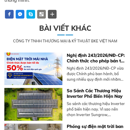
thông minh.
BÀI VIẾT KHÁC
CÔNG TY TNHH THƯƠNG MẠI & KỸ THUẬT BKE VIỆT NAM
Nghị định 243/2026/NĐ-CP:
Chính thức cho phép bán tối
đa 50% điện mặt trời mái
Nghị định 243/2026/NĐ-CP vừa
nhà dư thừa
được Chính phủ ban hành, bổ
sung nhiều quy định mới nhằm
thúc đẩy phát triển điện mặt trời
mái nhà, nổi bật là cơ chế bán
So Sánh Các Thương Hiệu
điện dư lên lưới.
Inverter Phổ Biến Hiện Nay
So sánh các thương hiệu Inverter
phổ biến hiện nay. Vì sao nên
chọn Inverter Sungrow,
Hoymiles. Tư vấn giải pháp tối ưu
từ BKE Solar.
Phóng sự điện mặt trời ban