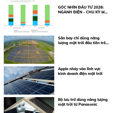
thiết bị điện mặt trời và pin lưu
trữ (BESS) tăng từ 10-15%. Xem
GÓC NHÌN ĐẦU TƯ 2026:
ngay khuyến nghị từ BKE Solar.
NGÀNH ĐIỆN - CHU KỲ MỚI
TỪ ĐỘNG LỰC CHÍNH
SÁCH
Sân bay chỉ dùng năng
lượng mặt trời đầu tiên trên
thế giới
Apple nhảy vào lĩnh vực
kinh doanh điện mặt trời
Bộ lưu trữ dùng năng lượng
mặt trời từ Panasonic