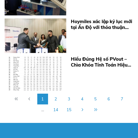
Hoymiles xác lập kỷ lục mới
tại Ấn Độ với thỏa thuận
cung cấp 360 MW
Microinverter
Hiểu Đúng Hệ số PVout –
Chìa Khóa Tính Toán Hiệu
Quả Điện Mặt Trời Năm
2026
1
2
3
4
5
6
7
...
14
15