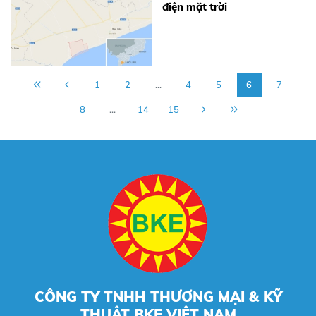
điện mặt trời
1
2
...
4
5
6
7
8
...
14
15
CÔNG TY TNHH THƯƠNG MẠI & KỸ
THUẬT BKE VIỆT NAM