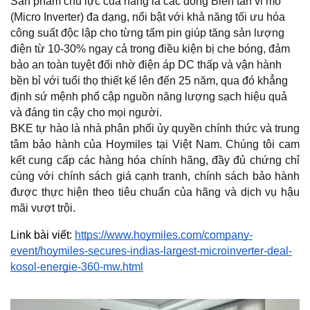
Sản phẩm chủ lực của hãng là các dòng Biến tần vi mô 
(Micro Inverter) đa dạng, nổi bật với khả năng tối ưu hóa 
công suất độc lập cho từng tấm pin giúp tăng sản lượng 
điện từ 10-30% ngay cả trong điều kiện bị che bóng, đảm 
bảo an toàn tuyệt đối nhờ điện áp DC thấp và vận hành 
bền bỉ với tuổi thọ thiết kế lên đến 25 năm, qua đó khẳng 
định sứ mệnh phổ cập nguồn năng lượng sạch hiệu quả 
và đáng tin cậy cho mọi người.
BKE tự hào là nhà phân phối ủy quyền chính thức và trung 
tâm bảo hành của Hoymiles tại Việt Nam. Chúng tôi cam 
kết cung cấp các hàng hóa chính hãng, đầy đủ chứng chỉ 
cùng với chính sách giá cạnh tranh, chính sách bảo hành 
được thực hiện theo tiêu chuẩn của hãng và dịch vụ hậu 
mãi vượt trội. 
Link bài viết: 
https://www.hoymiles.com/company-
event/hoymiles-secures-indias-largest-microinverter-deal-
kosol-energie-360-mw.html