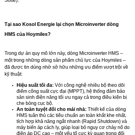
Solar).
Tại sao Kosol Energie lại chọn Microinverter dòng 
HMS của Hoymiles?
Trong dự án quy mô lớn này, dòng Microinverter HMS – 
một trong những dòng sản phẩm chủ lực của Hoymiles – 
đã được tin dùng nhờ sở hữu những ưu điểm vượt trội về 
kỹ thuật:
Hiệu suất tối đa:
 Với công nghệ nhiều bộ theo dõi 
điểm công suất cực đại (MPPT), hệ thống đảm bảo 
sản sinh điện năng tối ưu ngay cả trong điều kiện bị 
che bóng cục bộ.
An toàn tuyệt đối cho mái nhà:
 Thiết kế của dòng 
HMS tuân thủ các tiêu chuẩn an toàn khắt khe nhất, 
tích hợp khả năng ngắt nhanh (Rapid Shutdown) và 
máy biến áp cách ly, giúp loại bỏ nguy cơ cháy nổ do 
điện áp DC cao – một yếu tố cực kỳ quan trọng đối 