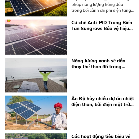
pháp năng lượng hàng đầu
trong bối cảnh chi phí điện tăng
cao và xu hướng sử dụng năng
lượng sạch ngày càng mạnh mẽ.
Cơ chế Anti-PID Trong Biến
Tuy nhiên, để một hệ thống điện
Tần Sungrow: Bảo vệ hiệu
mặt trời hoạt động hiệu quả, việc
suất hệ thống điện mặt trời
chọn đúng thương hiệu tấm pin
là yếu tố quan trọng nhất.
Năng lượng xanh sẽ dần
thay thế than đá trong
tương lai
Ấn Độ hủy nhiều dự án nhiệt
điện than, bởi điện mặt trời
đã trở nên quá rẻ
Các hoạt động tiêu biểu về