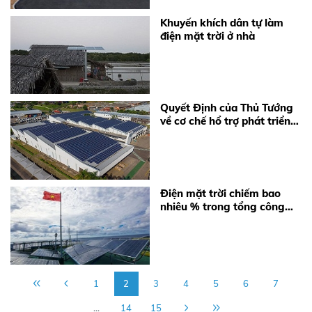
Khuyến khích dân tự làm
điện mặt trời ở nhà
Quyết Định của Thủ Tướng
về cơ chế hổ trợ phát triển
Điện Năng Lượng Mặt Trời
Điện mặt trời chiếm bao
nhiêu % trong tổng công
suất nguồn phát điện Việt
Nam hiện nay
1
2
3
4
5
6
7
...
14
15