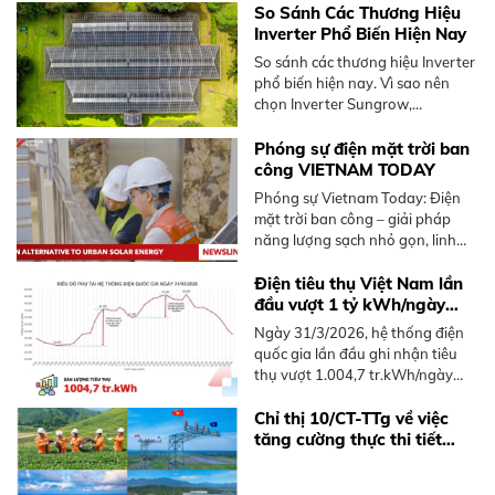
mái nhà, nổi bật là cơ chế bán
So Sánh Các Thương Hiệu
điện dư lên lưới.
Inverter Phổ Biến Hiện Nay
So sánh các thương hiệu Inverter
phổ biến hiện nay. Vì sao nên
chọn Inverter Sungrow,
Hoymiles. Tư vấn giải pháp tối ưu
từ BKE Solar.
Phóng sự điện mặt trời ban
công VIETNAM TODAY
Phóng sự Vietnam Today: Điện
mặt trời ban công – giải pháp
năng lượng sạch nhỏ gọn, linh
hoạt dành cho người sống chung
cư tại Việt Nam, không cần mái
Điện tiêu thụ Việt Nam lần
nhà rộng.
đầu vượt 1 tỷ kWh/ngày
năm 2026
Ngày 31/3/2026, hệ thống điện
quốc gia lần đầu ghi nhận tiêu
thụ vượt 1.004,7 tr.kWh/ngày
trong năm 2026, sớm hơn 2025.
Tìm hiểu xu hướng và giải pháp
Chỉ thị 10/CT-TTg về việc
điện mặt trời mái nhà.
tăng cường thực thi tiết
kiệm điện và phát triển điện
mặt trời mái nhà