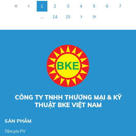
1
2
3
4
5
6
7
...
14
15
CÔNG TY TNHH THƯƠNG MẠI & KỸ
THUẬT BKE VIỆT NAM
SẢN PHẨM
Tấm pin PV