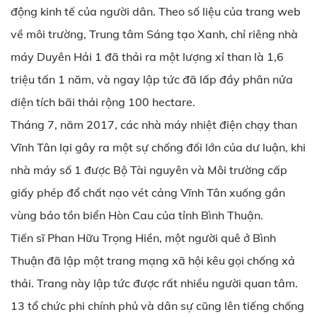
động kinh tế của người dân. Theo số liệu của trang web
về môi trường, Trung tâm Sáng tạo Xanh, chỉ riêng nhà
máy Duyên Hải 1 đã thải ra một lượng xỉ than là 1,6
triệu tấn 1 năm, và ngay lập tức đã lấp đầy phân nửa
diện tích bãi thải rộng 100 hectare.
Tháng 7, năm 2017, các nhà máy nhiệt điện chạy than
Vĩnh Tân lại gây ra một sự chống đối lớn của dư luận, khi
nhà máy số 1 được Bộ Tài nguyên và Môi trường cấp
giấy phép đổ chất nạo vét cảng Vĩnh Tân xuống gần
vùng bảo tồn biển Hòn Cau của tỉnh Bình Thuận.
Tiến sĩ Phan Hữu Trọng Hiền, một người quê ở Bình
Thuận đã lập một trang mạng xã hội kêu gọi chống xả
thải. Trang này lập tức được rất nhiều người quan tâm.
13 tổ chức phi chính phủ và dân sự cũng lên tiếng chống