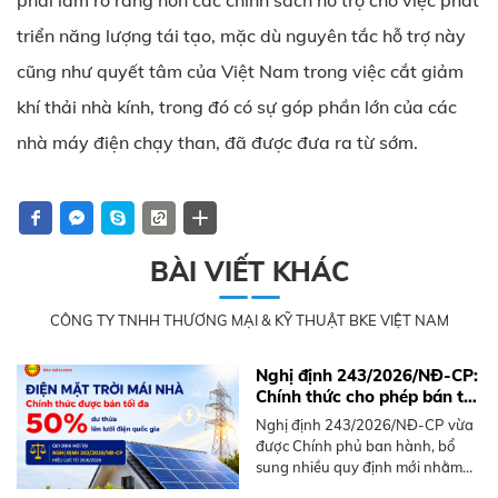
phải làm rõ ràng hơn các chính sách hỗ trợ cho việc phát
triển năng lượng tái tạo, mặc dù nguyên tắc hỗ trợ này
cũng như quyết tâm của Việt Nam trong việc cắt giảm
khí thải nhà kính, trong đó có sự góp phần lớn của các
nhà máy điện chạy than, đã được đưa ra từ sớm.
BÀI VIẾT KHÁC
CÔNG TY TNHH THƯƠNG MẠI & KỸ THUẬT BKE VIỆT NAM
Nghị định 243/2026/NĐ-CP:
Chính thức cho phép bán tối
đa 50% điện mặt trời mái
Nghị định 243/2026/NĐ-CP vừa
nhà dư thừa
được Chính phủ ban hành, bổ
sung nhiều quy định mới nhằm
thúc đẩy phát triển điện mặt trời