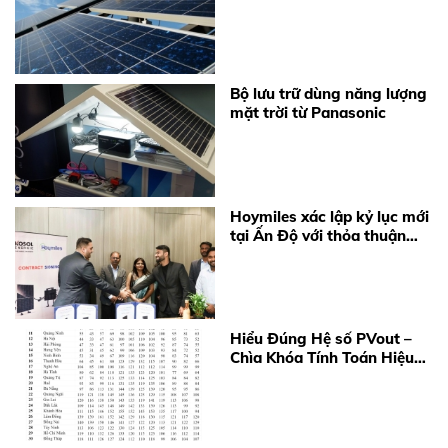
Bộ lưu trữ dùng năng lượng
mặt trời từ Panasonic
Hoymiles xác lập kỷ lục mới
tại Ấn Độ với thỏa thuận
cung cấp 360 MW
Microinverter
Hiểu Đúng Hệ số PVout –
Chìa Khóa Tính Toán Hiệu
Quả Điện Mặt Trời Năm
2026