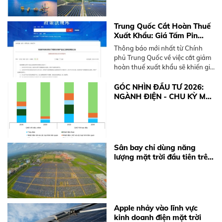
Trung Quốc Cắt Hoàn Thuế
Xuất Khẩu: Giá Tấm Pin
Solar và BESS Sắp Tăng
Thông báo mới nhất từ Chính
Mạnh
phủ Trung Quốc về việc cắt giảm
hoàn thuế xuất khẩu sẽ khiến giá
thiết bị điện mặt trời và pin lưu
trữ (BESS) tăng từ 10-15%. Xem
GÓC NHÌN ĐẦU TƯ 2026:
ngay khuyến nghị từ BKE Solar.
NGÀNH ĐIỆN - CHU KỲ MỚI
TỪ ĐỘNG LỰC CHÍNH
SÁCH
Sân bay chỉ dùng năng
lượng mặt trời đầu tiên trên
thế giới
Apple nhảy vào lĩnh vực
kinh doanh điện mặt trời