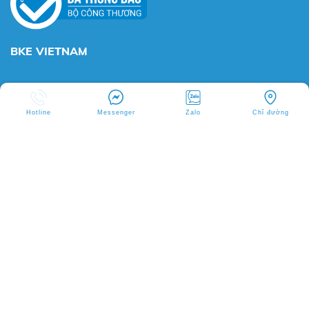
BKE VIETNAM
Hotline
Messenger
Zalo
Chỉ đường
© Copyright CÔNG TY TNHH THƯƠNG MẠI & KỸ THUẬT BKE VIỆT
NAM. All rights reserved. Designed by
Webvps.vn