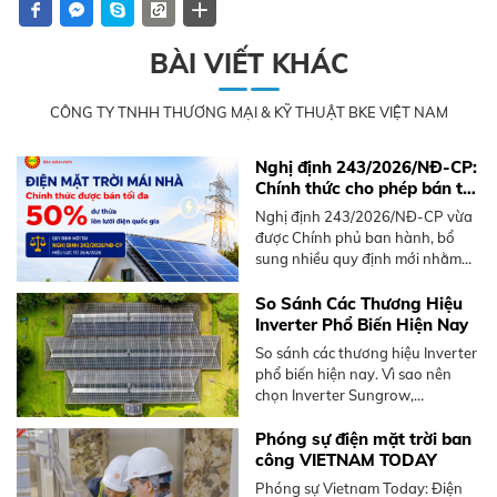
BÀI VIẾT KHÁC
CÔNG TY TNHH THƯƠNG MẠI & KỸ THUẬT BKE VIỆT NAM
Nghị định 243/2026/NĐ-CP:
Chính thức cho phép bán tối
đa 50% điện mặt trời mái
Nghị định 243/2026/NĐ-CP vừa
nhà dư thừa
được Chính phủ ban hành, bổ
sung nhiều quy định mới nhằm
thúc đẩy phát triển điện mặt trời
mái nhà, nổi bật là cơ chế bán
So Sánh Các Thương Hiệu
điện dư lên lưới.
Inverter Phổ Biến Hiện Nay
So sánh các thương hiệu Inverter
phổ biến hiện nay. Vì sao nên
chọn Inverter Sungrow,
Hoymiles. Tư vấn giải pháp tối ưu
từ BKE Solar.
Phóng sự điện mặt trời ban
công VIETNAM TODAY
Phóng sự Vietnam Today: Điện