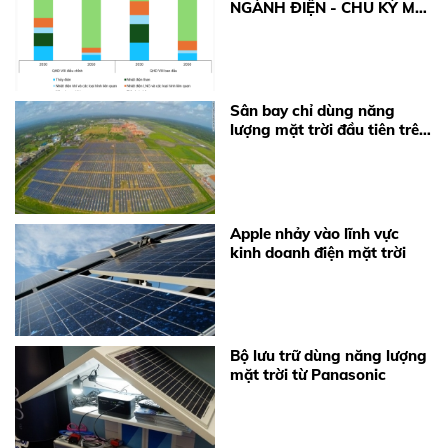
ngay khuyến nghị từ BKE Solar.
NGÀNH ĐIỆN - CHU KỲ MỚI
TỪ ĐỘNG LỰC CHÍNH
SÁCH
Sân bay chỉ dùng năng
lượng mặt trời đầu tiên trên
thế giới
Apple nhảy vào lĩnh vực
kinh doanh điện mặt trời
Bộ lưu trữ dùng năng lượng
mặt trời từ Panasonic