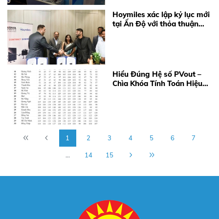
Hoymiles xác lập kỷ lục mới
tại Ấn Độ với thỏa thuận
cung cấp 360 MW
Microinverter
Hiểu Đúng Hệ số PVout –
Chìa Khóa Tính Toán Hiệu
Quả Điện Mặt Trời Năm
2026
1
2
3
4
5
6
7
...
14
15