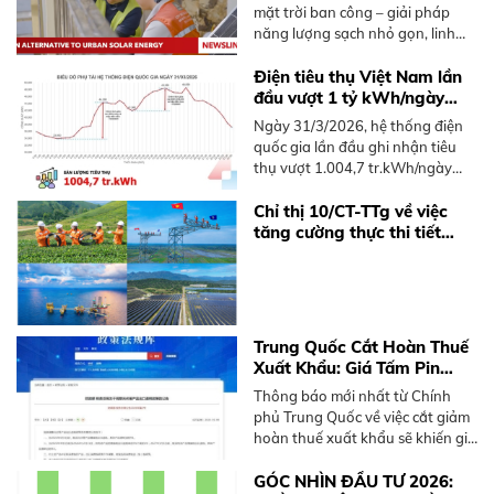
mặt trời ban công – giải pháp
năng lượng sạch nhỏ gọn, linh
hoạt dành cho người sống chung
cư tại Việt Nam, không cần mái
Điện tiêu thụ Việt Nam lần
nhà rộng.
đầu vượt 1 tỷ kWh/ngày
năm 2026
Ngày 31/3/2026, hệ thống điện
quốc gia lần đầu ghi nhận tiêu
thụ vượt 1.004,7 tr.kWh/ngày
trong năm 2026, sớm hơn 2025.
Tìm hiểu xu hướng và giải pháp
Chỉ thị 10/CT-TTg về việc
điện mặt trời mái nhà.
tăng cường thực thi tiết
kiệm điện và phát triển điện
mặt trời mái nhà
Trung Quốc Cắt Hoàn Thuế
Xuất Khẩu: Giá Tấm Pin
Solar và BESS Sắp Tăng
Thông báo mới nhất từ Chính
Mạnh
phủ Trung Quốc về việc cắt giảm
hoàn thuế xuất khẩu sẽ khiến giá
thiết bị điện mặt trời và pin lưu
trữ (BESS) tăng từ 10-15%. Xem
GÓC NHÌN ĐẦU TƯ 2026: