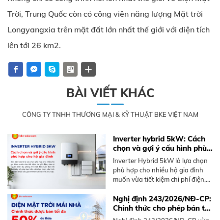
Trời, Trung Quốc còn có công viên năng lượng Mặt trời
Longyangxia trên mặt đất lớn nhất thế giới với diện tích
lên tới 26 km2.
BÀI VIẾT KHÁC
CÔNG TY TNHH THƯƠNG MẠI & KỸ THUẬT BKE VIỆT NAM
Inverter hybrid 5kW: Cách
chọn và gợi ý cấu hình phù
hợp cho hộ gia đình
Inverter Hybrid 5kW là lựa chọn
phù hợp cho nhiều hộ gia đình
muốn vừa tiết kiệm chi phí điện,
vừa có nguồn điện dự phòng khi
mất điện lưới. Tuy nhiên, không
Nghị định 243/2026/NĐ-CP:
phải hệ thống 5kW nào cũng
Chính thức cho phép bán tối
phù hợp với mọi nhu cầu sử
đa 50% điện mặt trời mái