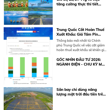
điện mặt trời mái nhà.
tăng cường thực thi tiết
kiệm điện và phát triển điện
mặt trời mái nhà
Trung Quốc Cắt Hoàn Thuế
Xuất Khẩu: Giá Tấm Pin
Solar và BESS Sắp Tăng
Thông báo mới nhất từ Chính
Mạnh
phủ Trung Quốc về việc cắt giảm
hoàn thuế xuất khẩu sẽ khiến giá
thiết bị điện mặt trời và pin lưu
trữ (BESS) tăng từ 10-15%. Xem
GÓC NHÌN ĐẦU TƯ 2026:
ngay khuyến nghị từ BKE Solar.
NGÀNH ĐIỆN - CHU KỲ MỚI
TỪ ĐỘNG LỰC CHÍNH
SÁCH
Sân bay chỉ dùng năng
lượng mặt trời đầu tiên trên
thế giới