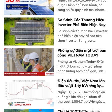
Nghị định 243/2026/NĐ-CP vừa
dụng. Bài viết dưới đây sẽ giúp
nhà dư thừa
được Chính phủ ban hành, bổ
bạn hiểu cách lựa chọn, cấu hình
sung nhiều quy định mới nhằm
và tham khảo báo giá inverter
thúc đẩy phát triển điện mặt trời
hybrid 5kW phù hợp.
mái nhà, nổi bật là cơ chế bán
So Sánh Các Thương Hiệu
điện dư lên lưới.
Inverter Phổ Biến Hiện Nay
So sánh các thương hiệu Inverter
phổ biến hiện nay. Vì sao nên
chọn Inverter Sungrow,
Hoymiles. Tư vấn giải pháp tối ưu
từ BKE Solar.
Phóng sự điện mặt trời ban
công VIETNAM TODAY
Phóng sự Vietnam Today: Điện
mặt trời ban công – giải pháp
năng lượng sạch nhỏ gọn, linh
hoạt dành cho người sống chung
cư tại Việt Nam, không cần mái
Điện tiêu thụ Việt Nam lần
nhà rộng.
đầu vượt 1 tỷ kWh/ngày
năm 2026
Ngày 31/3/2026, hệ thống điện
quốc gia lần đầu ghi nhận tiêu
thụ vượt 1.004,7 tr.kWh/ngày
trong năm 2026, sớm hơn 2025.
Tìm hiểu xu hướng và giải pháp
Chỉ thị 10/CT-TTg về việc