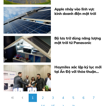
Apple nhảy vào lĩnh vực
kinh doanh điện mặt trời
Bộ lưu trữ dùng năng lượng
mặt trời từ Panasonic
Hoymiles xác lập kỷ lục mới
tại Ấn Độ với thỏa thuận
cung cấp 360 MW
Microinverter
1
2
3
4
5
6
7