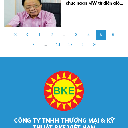
chục ngàn MW từ điện gió,
điện mặt trời..."
1
2
...
3
4
5
6
7
...
14
15
CÔNG TY TNHH THƯƠNG MẠI & KỸ
THUẬT BKE VIỆT NAM