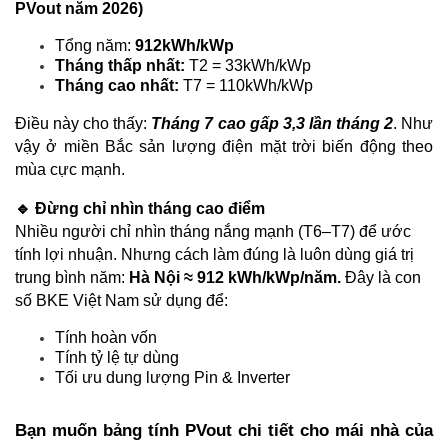
PVout năm 2026)
Tổng năm: 
912kWh/kWp
Tháng thấp nhất:
 T2 = 33kWh/kWp
Tháng cao nhất:
 T7 = 110kWh/kWp
Điều này cho thấy: 
Tháng 7 cao gấp 3,3 lần tháng 2
. Như 
vậy ở miền Bắc sản lượng điện mặt trời biến động theo 
mùa cực mạnh.
🔹 Đừng chỉ nhìn tháng cao điểm
Nhiều người chỉ nhìn tháng nắng mạnh (T6–T7) để ước 
tính lợi nhuận. Nhưng cách làm đúng là luôn dùng giá trị 
trung bình năm: 
Hà Nội ≈ 912 kWh/kWp/năm. 
Đây là con 
số BKE Việt Nam sử dụng để:
Tính hoàn vốn
Tính tỷ lệ tự dùng
Tối ưu dung lượng Pin & Inverter
Bạn muốn bảng tính PVout chi tiết cho mái nhà của 