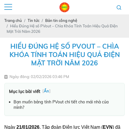
Trang chủ
Tin tức
Bản tin công nghệ
Hiểu Đúng Hệ số PVout – Chìa Khóa Tính Toán Hiệu Quả Điện
Mặt Trời Năm 2026
HIỂU ĐÚNG HỆ SỐ PVOUT – CHÌA
KHÓA TÍNH TOÁN HIỆU QUẢ ĐIỆN
MẶT TRỜI NĂM 2026
Ngày đăng: 02/02/2026 03:46 PM
Mục lục bài viết
[
Ẩn
]
Bạn muốn bảng tính PVout chi tiết cho mái nhà của
mình?
Ngày 
21/01/2026
, Tập đoàn Điện lực Việt Nam (
EVN
) đã 