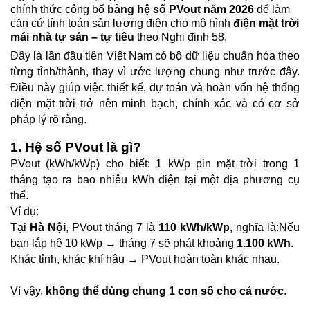
chính thức công bố 
bảng hệ số PVout năm 2026
 để làm 
căn cứ tính toán sản lượng điện cho mô hình 
điện mặt trời 
mái nhà tự sản – tự tiêu
 theo Nghị định 58.
Đây là lần đầu tiên Việt Nam có bộ dữ liệu chuẩn hóa theo 
từng tỉnh/thành, thay vì ước lượng chung như trước đây. 
Điều này giúp việc thiết kế, dự toán và hoàn vốn hệ thống 
điện mặt trời trở nên minh bạch, chính xác và có cơ sở 
pháp lý rõ ràng.
1. Hệ số PVout là gì?
PVout (kWh/kWp) cho biết: 1 kWp pin mặt trời trong 1 
tháng tạo ra bao nhiêu kWh điện tại một địa phương cụ 
thể.
Ví dụ:
Tại 
Hà Nội
, PVout tháng 7 là 
110 kWh/kWp
, nghĩa là:Nếu 
bạn lắp hệ 10 kWp → tháng 7 sẽ phát khoảng 
1.100 kWh
.
Khác tỉnh, khác khí hậu → PVout hoàn toàn khác nhau.
Vì vậy, 
không thể dùng chung 1 con số cho cả nước
.