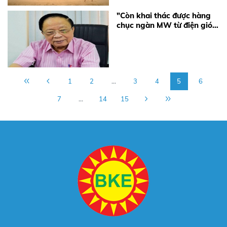
"Còn khai thác được hàng
chục ngàn MW từ điện gió,
điện mặt trời..."
1
2
...
3
4
5
6
7
...
14
15