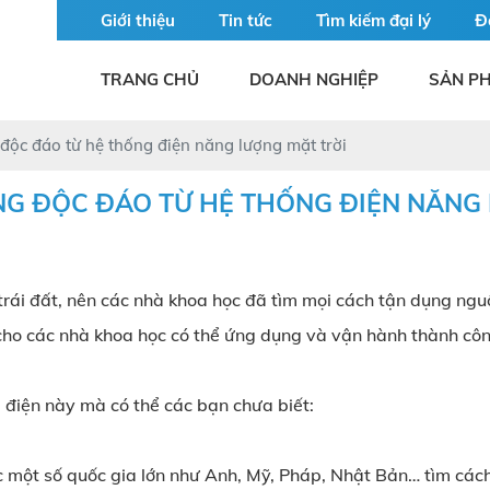
Giới thiệu
Tin tức
Tìm kiếm đại lý
Đ
TRANG CHỦ
DOANH NGHIỆP
SẢN P
ộc đáo từ hệ thống điện năng lượng mặt trời
G ĐỘC ĐÁO TỪ HỆ THỐNG ĐIỆN NĂNG 
rái đất, nên các nhà khoa học đã tìm mọi cách tận dụng nguồ
cho các nhà khoa học có thể ứng dụng và vận hành thành côn
 điện này mà có thể các bạn chưa biết:
 một số quốc gia lớn như Anh, Mỹ, Pháp, Nhật Bản… tìm cách 