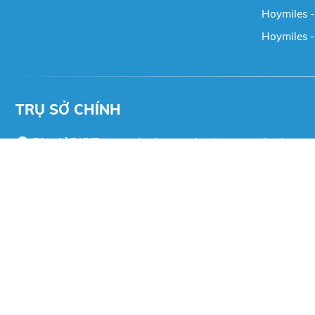
Hoymiles - 
Hoymiles -
TRỤ SỞ CHÍNH
Địa chỉ ĐKKD:
Khu Hà Trì 5, P. Hà Đông, TP. Hà Nội
VPGD:
Số 73, Đường Louis XII, KĐT Louis City Hoàng
Mai, P. Hoàng Mai, TP. Hà Nội
Tel:
090-242-1981
MST:
0106208657