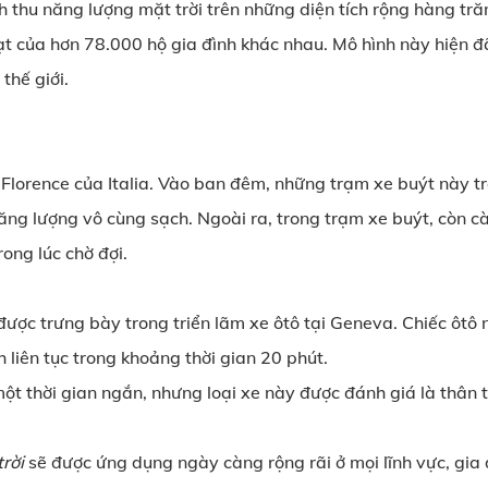
 thu năng lượng mặt trời trên những diện tích rộng hàng t
t của hơn 78.000 hộ gia đình khác nhau. Mô hình này hiện đã 
thế giới.
 Florence của Italia. Vào ban đêm, những trạm xe buýt này t
ăng lượng vô cùng sạch. Ngoài ra, trong trạm xe buýt, còn cà
rong lúc chờ đợi.
ược trưng bày trong triển lãm xe ôtô tại Geneva. Chiếc ôtô
 liên tục trong khoảng thời gian 20 phút.
một thời gian ngắn, nhưng loại xe này được đánh giá là thân 
trời
sẽ được ứng dụng ngày càng rộng rãi ở mọi lĩnh vực, gia đ