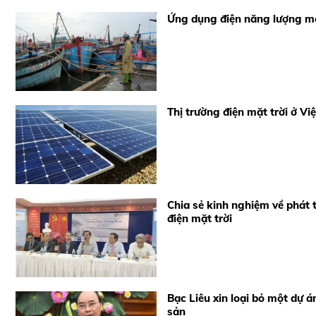
Ứng dụng điện năng lượng mặ
Thị trường điện mặt trời ở V
Chia sẻ kinh nghiệm về phát 
điện mặt trời
Bạc Liêu xin loại bỏ một dự á
sản