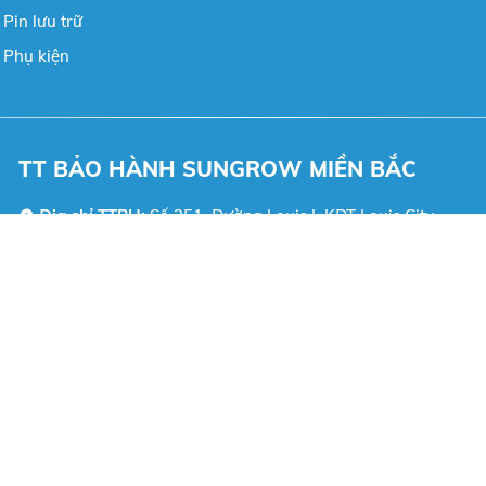
Pin lưu trữ
 Phụ kiện
TT BẢO HÀNH SUNGROW MIỀN BẮC
Địa chỉ TTBH:
Số 251, Đường Louis I, KĐT Louis City
Hoàng Mai, P. Hoàng Mai, TP. Hà Nội
Hotline:
0982-643-667 (Sungrow HelpDesk BKE)