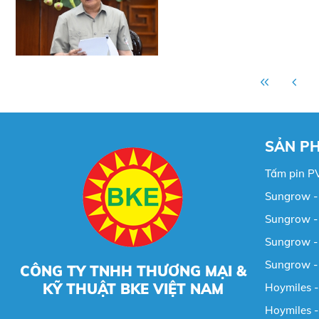
SẢN P
Tấm pin P
Sungrow - 
Sungrow - 
Sungrow - 
Sungrow -
CÔNG TY TNHH THƯƠNG MẠI &
KỸ THUẬT BKE VIỆT NAM
Hoymiles -
Hoymiles -