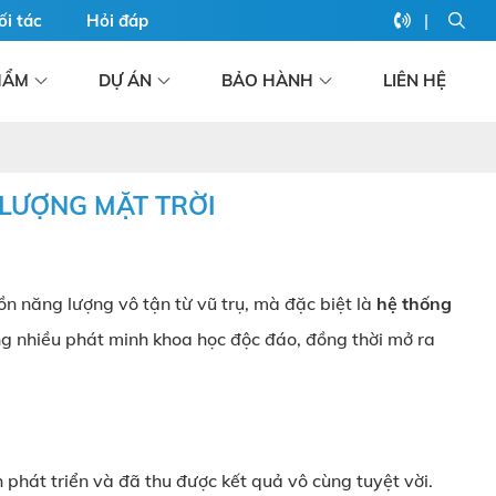
|
ối tác
Hỏi đáp
HẨM
DỰ ÁN
BẢO HÀNH
LIÊN HỆ
LƯỢNG MẶT TRỜI
n năng lượng vô tận từ vũ trụ, mà đặc biệt là
hệ thống
g nhiều phát minh khoa học độc đáo, đồng thời mở ra
phát triển và đã thu được kết quả vô cùng tuyệt vời.