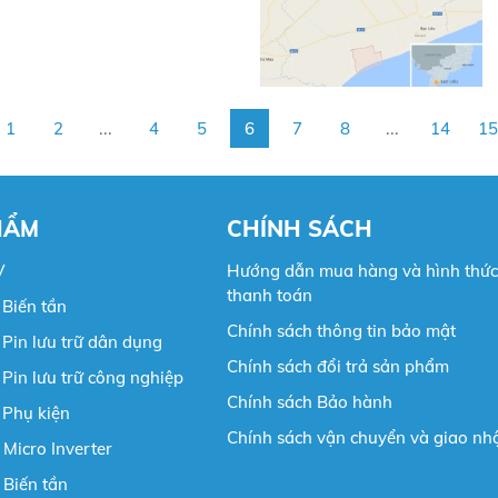
1
2
...
4
5
6
7
8
...
14
15
HẨM
CHÍNH SÁCH
V
Hướng dẫn mua hàng và hình thức
thanh toán
Biến tần
Chính sách thông tin bảo mật
Pin lưu trữ dân dụng
Chính sách đổi trả sản phẩm
Pin lưu trữ công nghiệp
Chính sách Bảo hành
 Phụ kiện
Chính sách vận chuyển và giao nh
 Micro Inverter
 Biến tần