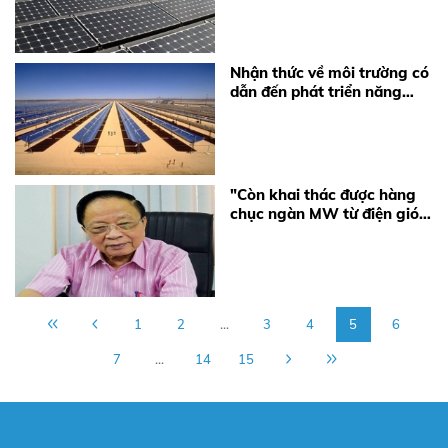
Nhận thức về môi trường có
dẫn đến phát triển năng
lượng tái tạo tại Việt Nam?
"Còn khai thác được hàng
chục ngàn MW từ điện gió,
điện mặt trời..."
1
2
...
3
4
5
6
7
...
14
15