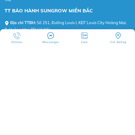
TT BẢO HÀNH SUNGROW MIỀN BẮC
Địa chỉ TTBH:
Số 251, Đường Louis I, KĐT Louis City Hoàng Mai,
P. Hoàng Mai, TP. Hà Nội
Hotline:
0982-643-667 (Sungrow HelpDesk BKE)
Hotline
Messenger
Zalo
Chỉ đường
BKE VIETNAM