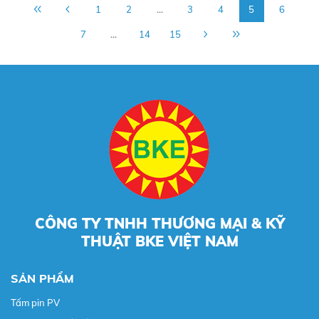
1
2
...
3
4
5
6
7
...
14
15
CÔNG TY TNHH THƯƠNG MẠI & KỸ
THUẬT BKE VIỆT NAM
SẢN PHẨM
Tấm pin PV