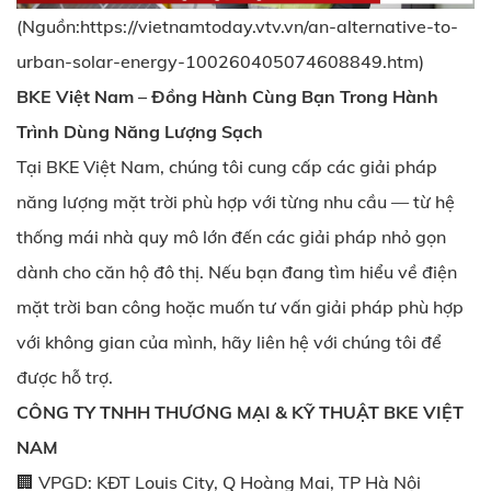
(Nguồn:
https://vietnamtoday.vtv.vn/an-alternative-to-
urban-solar-energy-100260405074608849.htm
)
BKE Việt Nam – Đồng Hành Cùng Bạn Trong Hành
Trình Dùng Năng Lượng Sạch
Tại BKE Việt Nam, chúng tôi cung cấp các giải pháp
năng lượng mặt trời phù hợp với từng nhu cầu — từ hệ
thống mái nhà quy mô lớn đến các giải pháp nhỏ gọn
dành cho căn hộ đô thị. Nếu bạn đang tìm hiểu về điện
mặt trời ban công hoặc muốn tư vấn giải pháp phù hợp
với không gian của mình, hãy liên hệ với chúng tôi để
được hỗ trợ.
CÔNG TY TNHH THƯƠNG MẠI & KỸ THUẬT BKE VIỆT
NAM
🏢 VPGD: KĐT Louis City, Q Hoàng Mai, TP Hà Nội