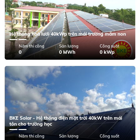
Hệ thống hoà lưới 40kWp trên mái trường mầm non
Năm thi công
Sản lượng
Công suất
0
0 MWh
0 kWp
BKE Solar - Hệ thống điện mặt trời 40kW trên mái
tôn cho trường học
Năm thi công
Sản lượng
Công suất