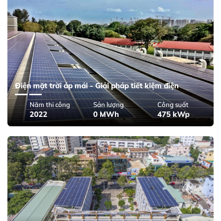
Điện mặt trời áp mái - Giải pháp tiết kiệm điện
Năm thi công
Sản lượng
Công suất
2022
0 MWh
475 kWp