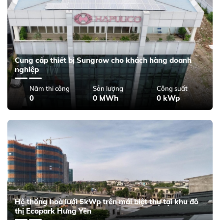
Cung cấp thiết bị Sungrow cho khách hàng doanh
nghiệp
Năm thi công
Sản lượng
Công suất
0
0 MWh
0 kWp
Hệ thống hoà lưới 5kWp trên mái biệt thự tại khu đô
thị Ecopark Hưng Yên