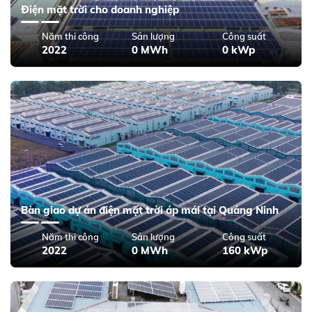
Điện mặt trời cho doanh nghiệp
Năm thi công
Sản lượng
Công suất
2022
0 MWh
0 kWp
Bàn giao dự án điện mặt trời áp mái tại Quảng Ninh
Năm thi công
Sản lượng
Công suất
2022
0 MWh
160 kWp