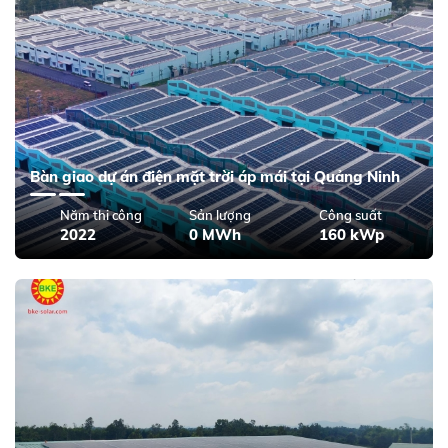
Bàn giao dự án điện mặt trời áp mái tại Quảng Ninh
Năm thi công
Sản lượng
Công suất
2022
0 MWh
160 kWp