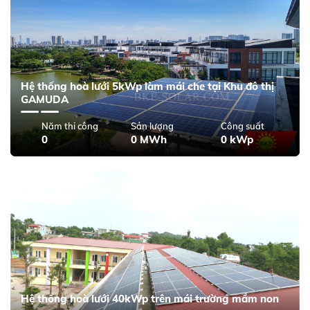
Hệ thống hoà lưới 5kWp làm mái che tại Khu đô thị
GAMUDA
Năm thi công
Sản lượng
Công suất
0
0 MWh
0 kWp
Hệ thống hoà lưới 40kWp trên mái trường mầm non