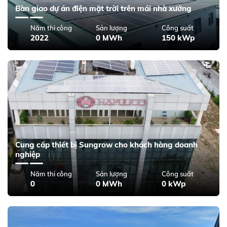
Bàn giao dự án điện mặt trời trên mái nhà xưởng
Năm thi công
Sản lượng
Công suất
2022
0 MWh
150 kWp
Cung cấp thiết bị Sungrow cho khách hàng doanh
nghiệp
Năm thi công
Sản lượng
Công suất
0
0 MWh
0 kWp