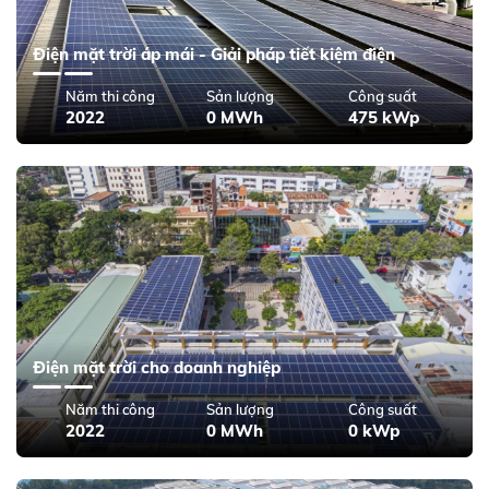
Điện mặt trời áp mái - Giải pháp tiết kiệm điện
Năm thi công
Sản lượng
Công suất
2022
0 MWh
475 kWp
Điện mặt trời cho doanh nghiệp
Năm thi công
Sản lượng
Công suất
2022
0 MWh
0 kWp