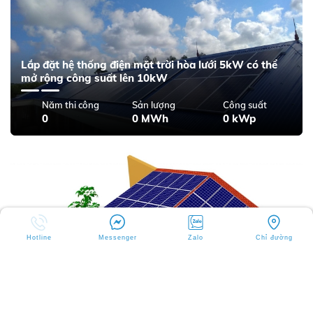
Lắp đặt hệ thống điện mặt trời hòa lưới 5kW có thể
mở rộng công suất lên 10kW
Năm thi công
Sản lượng
Công suất
0
0 MWh
0 kWp
Hotline
Messenger
Zalo
Chỉ đường
Mô phỏng hệ thống điện mặt trời trên mái ngói cho
biệt thự
Năm thi công
Sản lượng
Công suất