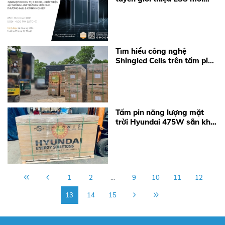
ngày 28/10/2021
Tìm hiểu công nghệ
Shingled Cells trên tấm pin
mặt trời Hyundai
Tấm pin năng lượng mặt
trời Hyundai 475W sẵn kho
tại BKE-Solar
1
2
...
9
10
11
12
13
14
15