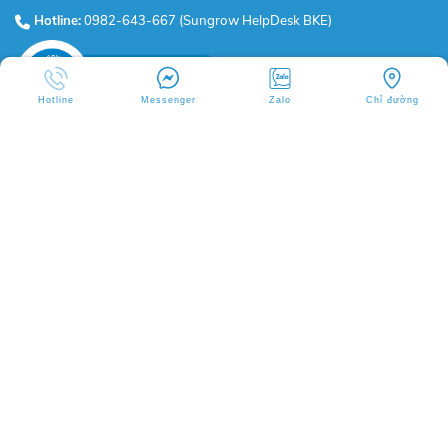
Hotline:
0982-643-667 (Sungrow HelpDesk BKE)
Hotline
Messenger
Zalo
Chỉ đường
BKE VIETNAM