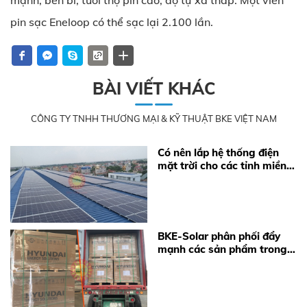
mạnh, bền bỉ, tuổi thọ pin cao, độ tự xả thấp. Một viên
pin sạc Eneloop có thể sạc lại 2.100 lần.
BÀI VIẾT KHÁC
CÔNG TY TNHH THƯƠNG MẠI & KỸ THUẬT BKE VIỆT NAM
Có nên lắp hệ thống điện
mặt trời cho các tỉnh miền
Bắc không?
BKE-Solar phân phối đẩy
mạnh các sản phẩm trong
năm 2021