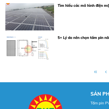
Tìm hiểu các mô hình điện mặt
5+ Lý do nên chọn tấm pin n
SẢN P
Tấm pin P