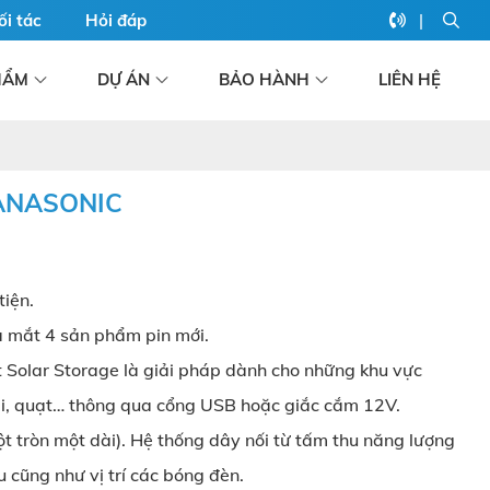
|
ối tác
Hỏi đáp
HẨM
DỰ ÁN
BẢO HÀNH
LIÊN HỆ
ANASONIC
tiện.
ra mắt 4 sản phẩm pin mới.
ết Solar Storage là giải pháp dành cho những khu vực
oại, quạt… thông qua cổng USB hoặc giắc cắm 12V.
t tròn một dài). Hệ thống dây nối từ tấm thu năng lượng
 cũng như vị trí các bóng đèn.