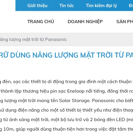
Giới thiệu
Tin tức
Tìm kiếm đại lý
Đ
TRANG CHỦ
DOANH NGHIỆP
SẢN P
năng lượng mặt trời từ Panasonic
TRỮ DÙNG NĂNG LƯỢNG MẶT TRỜI TỪ P
đèn, sạc các thiết bị di động trong gia đình một cách thuận 
hành lập thương hiệu pin sạc Eneloop nổi tiếng, đồng thời 
ăng lượng mặt trời mang tên Solar Storage. Panasonic cho bi
sử dụng điện năng cho một số thiết bị thiết yếu như điện th
 từ ánh sáng mặt trời, một bộ lưu trữ và 2 bóng đèn LED (mộ
 10m, giúp người dùng thuận tiện hơn trong việc đặt tấm thu