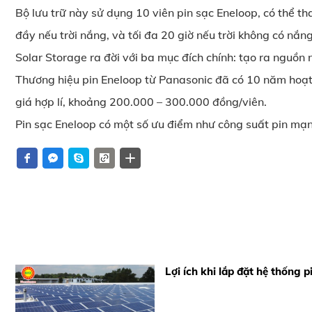
Bộ lưu trữ này sử dụng 10 viên pin sạc Eneloop, có thể th
đầy nếu trời nắng, và tối đa 20 giờ nếu trời không có nắn
Solar Storage ra đời với ba mục đích chính: tạo ra nguồ
Thương hiệu pin Eneloop từ Panasonic đã có 10 năm hoạt
giá hợp lí, khoảng 200.000 – 300.000 đồng/viên.
Pin sạc Eneloop có một số ưu điểm như công suất pin mạnh, 
Lợi ích khi lắp đặt hệ thống 