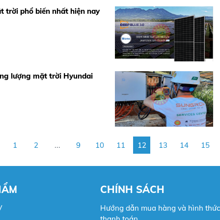
 trời phổ biến nhất hiện nay
ăng lượng mặt trời Hyundai
1
2
...
9
10
11
12
13
14
15
HẨM
CHÍNH SÁCH
V
Hướng dẫn mua hàng và hình thức
thanh toán