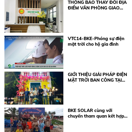
THÔNG BÁO THAY ĐỔI ĐỊA
ĐIỂM VĂN PHÒNG GIAO
DỊCH
VTC14-BKE-Phóng sự điện
mặt trời cho hộ gia đình
GIỚI THIỆU GIẢI PHÁP ĐIỆN
MẶT TRỜI BAN CÔNG TẠI
SỰ KIỆN 50 NĂM QUAN HỆ
VIỆT - ĐỨC
BKE SOLAR cùng với
chuyến tham quan kết hợp
khảo sát đảo Quan Lạn