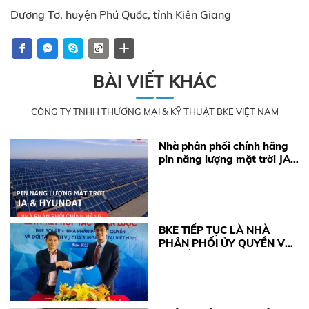
Dương Tơ, huyện Phú Quốc, tỉnh Kiên Giang
BÀI VIẾT KHÁC
CÔNG TY TNHH THƯƠNG MẠI & KỸ THUẬT BKE VIỆT NAM
Nhà phân phối chính hãng
pin năng lượng mặt trời JA
& Hyundai
BKE TIẾP TỤC LÀ NHÀ
PHÂN PHỐI ỦY QUYỀN VÀ
LÀ ĐỐI TÁC DỊCH VỤ
CHÍNH THỨC CỦA
SUNGROW TẠI VIỆT NAM