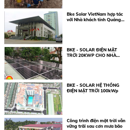
Bke Solar VietNam hợp tác
với Nhà khách tỉnh Quảng
Ninh
BKE - SOLAR ĐIỆN MẶT
TRỜI 20KWP CHO NHÀ
HÀNG MONACO LINH ĐÀM
BKE - SOLAR HỆ THỐNG
ĐIỆN MẶT TRỜI 100kWp
Công trình điện mặt trời vẫn
vững trãi sau cơn mưa bão