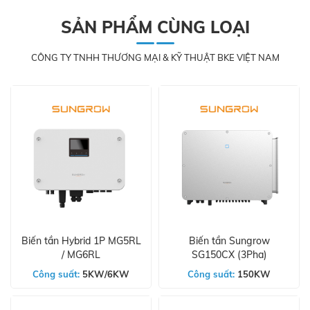
SẢN PHẨM CÙNG LOẠI
CÔNG TY TNHH THƯƠNG MẠI & KỸ THUẬT BKE VIỆT NAM
Biến tần Hybrid 1P MG5RL
Biến tần Sungrow
/ MG6RL
SG150CX (3Pha)
Công suất:
5KW/6KW
Công suất:
150KW