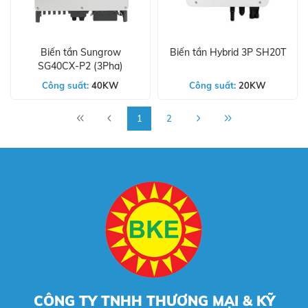
Biến tần Sungrow
Biến tần Hybrid 3P SH20T
SG40CX-P2 (3Pha)
Công suất:
40KW
Công suất:
20KW
1
2
CÔNG TY TNHH THƯƠNG MẠI & KỸ