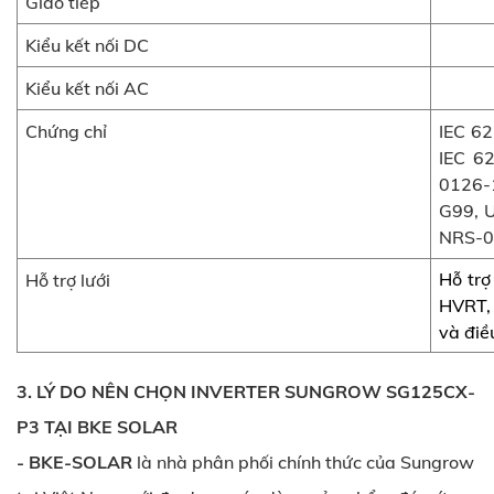
Giao tiếp
Kiểu kết nối DC
Kiểu kết nối AC
Chứng chỉ
IEC 62
IEC 6
0126-
G99, U
NRS-0
Hỗ trợ
Hỗ trợ lưới
HVRT, 
và điề
3. LÝ DO NÊN CHỌN INVERTER SUNGROW SG125CX-
P3 TẠI BKE SOLAR
- BKE-SOLAR
là nhà phân phối chính thức của Sungrow