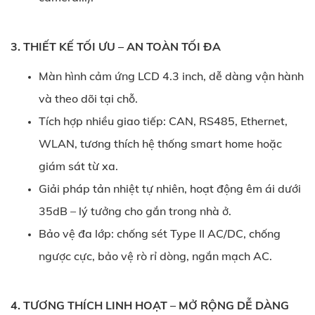
3. THIẾT KẾ TỐI ƯU – AN TOÀN TỐI ĐA
Màn hình cảm ứng LCD 4.3 inch, dễ dàng vận hành
và theo dõi tại chỗ.
Tích hợp nhiều giao tiếp: CAN, RS485, Ethernet,
WLAN, tương thích hệ thống smart home hoặc
giám sát từ xa.
Giải pháp tản nhiệt tự nhiên, hoạt động êm ái dưới
35dB – lý tưởng cho gắn trong nhà ở.
Bảo vệ đa lớp: chống sét Type II AC/DC, chống
ngược cực, bảo vệ rò rỉ dòng, ngắn mạch AC.
4. TƯƠNG THÍCH LINH HOẠT – MỞ RỘNG DỄ DÀNG