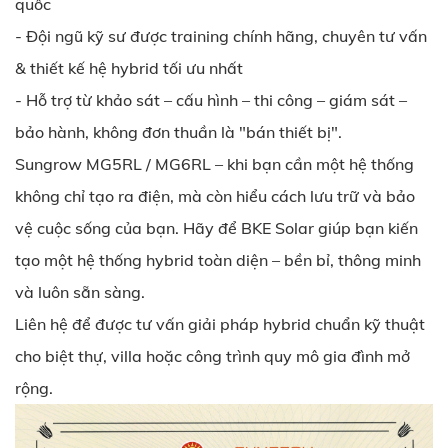
quốc
- Đội ngũ kỹ sư được training chính hãng, chuyên tư vấn
& thiết kế hệ hybrid tối ưu nhất
- Hỗ trợ từ khảo sát – cấu hình – thi công – giám sát –
bảo hành, không đơn thuần là "bán thiết bị".
Sungrow MG5RL / MG6RL – khi bạn cần một hệ thống
không chỉ tạo ra điện, mà còn hiểu cách lưu trữ và bảo
vệ cuộc sống của bạn. Hãy để BKE Solar giúp bạn kiến
tạo một hệ thống hybrid toàn diện – bền bỉ, thông minh
và luôn sẵn sàng.
Liên hệ để được tư vấn giải pháp hybrid chuẩn kỹ thuật
cho biệt thự, villa hoặc công trình quy mô gia đình mở
rộng.