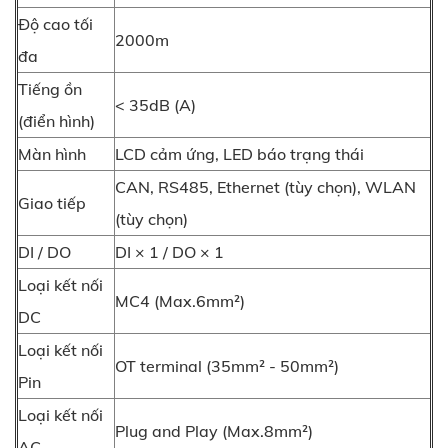
Độ cao tối
2000m
đa
Tiếng ồn
< 35dB (A)
(điển hình)
Màn hình
LCD cảm ứng, LED báo trạng thái
CAN, RS485, Ethernet (tùy chọn), WLAN
Giao tiếp
(tùy chọn)
DI / DO
DI × 1 / DO × 1
Loại kết nối
MC4 (Max.6mm²)
DC
Loại kết nối
OT terminal (35mm² - 50mm²)
Pin
Loại kết nối
Plug and Play (Max.8mm²)
AC