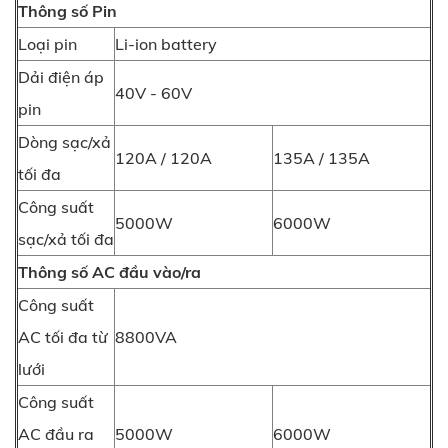
Thông số Pin
Loại pin
Li-ion battery
Dải điện áp
40V - 60V
pin
Dòng sạc/xả
120A / 120A
135A / 135A
tối đa
Công suất
5000W
6000W
sạc/xả tối đa
Thông số AC đầu vào/ra
Công suất
AC tối đa từ
8800VA
lưới
Công suất
AC đầu ra
5000W
6000W