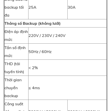
backup tối
25A
30A
đa
Thông số Backup (không lưới)
Điện áp định
220V / 230V / 240V
mức
Tần số định
50Hz / 60Hz
mức
THD (tải
< 2%
tuyến tính)
Thời gian
chuyển
≤ 4ms
backup
Công suất