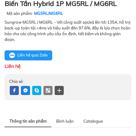
Biến Tần Hybrid 1P MG5RL / MG6RL
Mã sản phẩm:
MG5RL/MG6RL
Sungrow MG5RL / MG6RL – Với công suất sạc/xả lên tới 135A, hỗ trợ
back-up toàn tải <4ms và hiệu suất đến 97.6%, đây là lựa chọn hoàn
hảo cho các công trình yêu cầu ổn định, tiết kiệm và không gián
đoạn.
Liên hệ qua Zalo
Liên hệ
Chia sẻ:
Thông tin sản phẩm
Bình luận
Catalogue