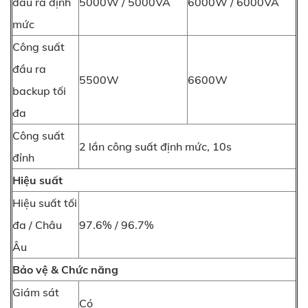
đầu ra định
5000W / 5000VA
6000W / 6000VA
mức
Công suất
đầu ra
5500W
6600W
backup tối
đa
Công suất
2 lần công suất định mức, 10s
đỉnh
Hiệu suất
Hiệu suất tối
đa / Châu
97.6% / 96.7%
Âu
Bảo vệ & Chức năng
Giám sát
Có