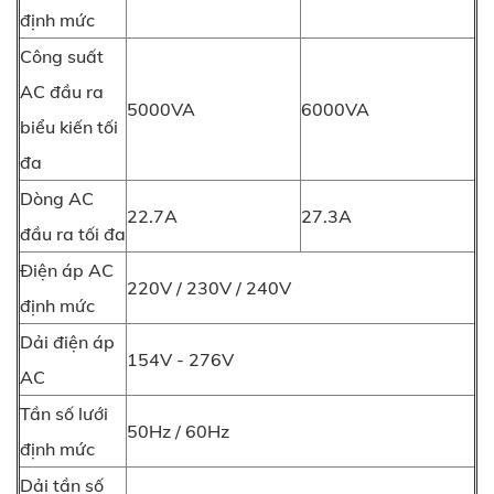
định mức
Công suất
AC đầu ra
5000VA
6000VA
biểu kiến tối
đa
Dòng AC
22.7A
27.3A
đầu ra tối đa
Điện áp AC
220V / 230V / 240V
định mức
Dải điện áp
154V - 276V
AC
Tần số lưới
50Hz / 60Hz
định mức
Dải tần số