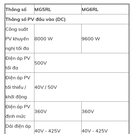
Thông số
MG5RL
MG6RL
Thông số PV đầu vào (DC)
Công suất
PV khuyến
8000 W
9600 W
nghị tối đa
Điện áp PV
500V
tối đa
Điện áp PV
tối thiểu /
40V / 50V
khởi động
Điện áp PV
360V
360V
định mức
Dải điện áp
40V - 425V
40V - 425V