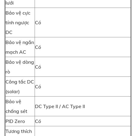
lưới
Bảo vệ cực
tính ngược
Có
DC
Bảo vệ ngắn
Có
mạch AC
Bảo vệ dòng
Có
rò
Công tắc DC
Có
(solar)
Bảo vệ
DC Type II / AC Type II
chống sét
PID Zero
Có
Tương thích