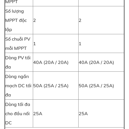
MPPT
Số lượng
MPPT độc
2
2
lập
Số chuỗi PV
1
1
mỗi MPPT
Dòng PV tối
40A (20A / 20A)
40A (20A / 20A)
đa
Dòng ngắn
mạch DC tối
50A (25A / 25A)
50A (25A / 25A)
đa
Dòng tối đa
cho đầu nối
25A
25A
DC