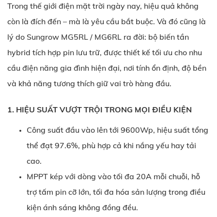
Trong thế giới điện mặt trời ngày nay, hiệu quả không
còn là đích đến – mà là yêu cầu bắt buộc. Và đó cũng là
lý do
Sungrow MG5RL / MG6RL
ra đời: bộ biến tần
hybrid tích hợp pin lưu trữ, được thiết kế tối ưu cho nhu
cầu điện năng gia đình hiện đại, nơi tính ổn định, độ bền
và khả năng tương thích giữ vai trò hàng đầu.
1. HIỆU SUẤT VƯỢT TRỘI TRONG MỌI ĐIỀU KIỆN
Công suất đầu vào lên tới 9600Wp, hiệu suất tổng
thể đạt 97.6%, phù hợp cả khi nắng yếu hay tải
cao.
MPPT kép với dòng vào tối đa 20A mỗi chuỗi, hỗ
trợ tấm pin cỡ lớn, tối đa hóa sản lượng trong điều
kiện ánh sáng không đồng đều.