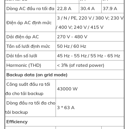
Dòng AC đầu ra tối đa
22.8 A
30.4 A
37.9 A
3 / N / PE, 220 V / 380 V; 230 V
Điện áp AC định mức
/ 400 V; 240 V / 415 V
Dải điện áp AC
270 V - 480 V
Tần số lưới định mức
50 Hz / 60 Hz
Dải tần số lưới
45 Hz - 55 Hz / 55 Hz - 65 Hz
Harmonic (THD)
< 3% (of rated power)
Backup data (on grid mode)
Công suất đầu ra tối
43000 W
đa cho tải backup
Dòng đầu ra tối đa cho
3 * 63 A
tải backup
Efficiency