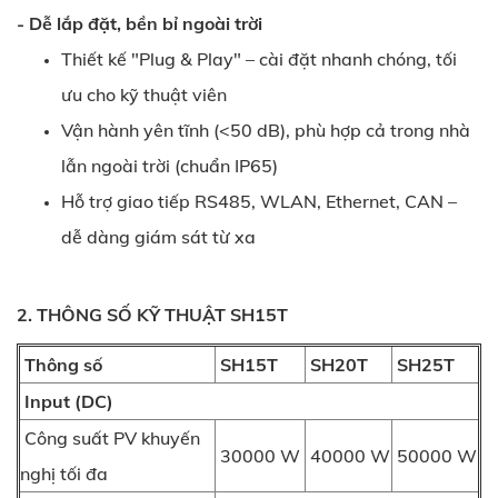
- Dễ lắp đặt, bền bỉ ngoài trời
Thiết kế "Plug & Play" – cài đặt nhanh chóng, tối
ưu cho kỹ thuật viên
Vận hành yên tĩnh (<50 dB), phù hợp cả trong nhà
lẫn ngoài trời (chuẩn IP65)
Hỗ trợ giao tiếp RS485, WLAN, Ethernet, CAN –
dễ dàng giám sát từ xa
2. THÔNG SỐ KỸ THUẬT SH15T
Thông số
SH15T
SH20T
SH25T
Input (DC)
Công suất PV khuyến
30000 W
40000 W
50000 W
nghị tối đa