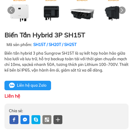
Biến Tần Hybrid 3P SH15T
Mã sản phẩm:
SH15T / SH20T / SH25T
Biến tần hybrid 3 pha Sungrow SH15T là sự kết hợp hoàn hảo giữa
hòa lưới và lưu trữ, hỗ trợ backup toàn tải với thời gian chuyển mạch
chỉ 10ms, sạc/xả nhanh 50A, tương thích pin Lithium 100–700V. Thiết
kế bền bỉ IP65, vận hành êm ái, giám sát từ xa dễ dàng.
Liên hệ qua Zalo
Liên hệ
Chia sẻ: