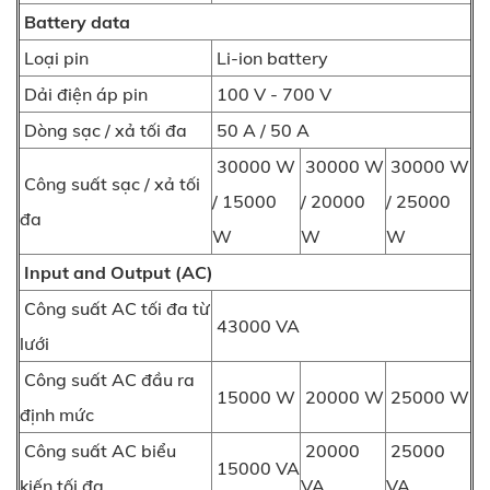
Battery data
Loại pin
Li-ion battery
Dải điện áp pin
100 V - 700 V
Dòng sạc / xả tối đa
50 A / 50 A
30000 W
30000 W
30000 W
Công suất sạc / xả tối
/ 15000
/ 20000
/ 25000
đa
W
W
W
Input and Output (AC)
Công suất AC tối đa từ
43000 VA
lưới
Công suất AC đầu ra
15000 W
20000 W
25000 W
định mức
Công suất AC biểu
20000
25000
15000 VA
kiến tối đa
VA
VA