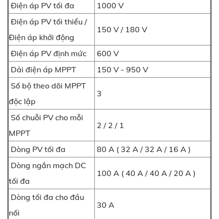
Điện áp PV tối đa
1000 V
Điện áp PV tối thiểu /
150 V / 180 V
Điện áp khởi động
Điện áp PV định mức
600 V
Dải điện áp MPPT
150 V - 950 V
Số bộ theo dõi MPPT
3
độc lập
Số chuỗi PV cho mỗi
2 / 2 / 1
MPPT
Dòng PV tối đa
80 A ( 32 A / 32 A / 16 A )
Dòng ngắn mạch DC
100 A ( 40 A / 40 A / 20 A )
tối đa
Dòng tối đa cho đầu
30 A
nối