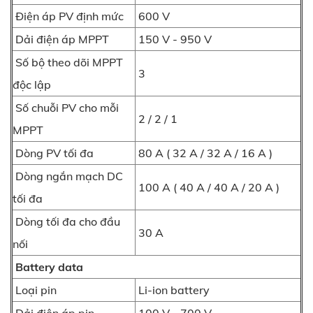
Điện áp PV định mức
600 V
Dải điện áp MPPT
150 V - 950 V
Số bộ theo dõi MPPT
3
độc lập
Số chuỗi PV cho mỗi
2 / 2 / 1
MPPT
Dòng PV tối đa
80 A ( 32 A / 32 A / 16 A )
Dòng ngắn mạch DC
100 A ( 40 A / 40 A / 20 A )
tối đa
Dòng tối đa cho đầu
30 A
nối
Battery data
Loại pin
Li-ion battery
Dải điện áp pin
100 V - 700 V