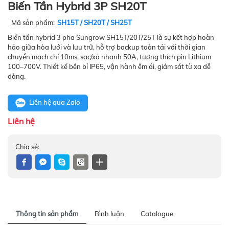
Biến Tần Hybrid 3P SH20T
Mã sản phẩm:
SH15T / SH20T / SH25T
Biến tần hybrid 3 pha Sungrow SH15T/20T/25T là sự kết hợp hoàn
hảo giữa hòa lưới và lưu trữ, hỗ trợ backup toàn tải với thời gian
chuyển mạch chỉ 10ms, sạc/xả nhanh 50A, tương thích pin Lithium
100–700V. Thiết kế bền bỉ IP65, vận hành êm ái, giám sát từ xa dễ
dàng.
Liên hệ qua Zalo
Liên hệ
Chia sẻ:
Thông tin sản phẩm
Bình luận
Catalogue