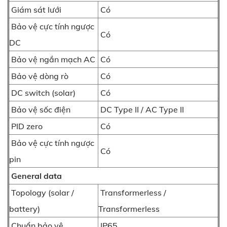
Giám sát lưới
Có
Bảo vệ cực tính ngược
Có
DC
Bảo vệ ngắn mạch AC
Có
Bảo vệ dòng rò
Có
DC switch (solar)
Có
Bảo vệ sốc điện
DC Type II / AC Type II
PID zero
Có
Bảo vệ cực tính ngược
Có
pin
General data
Topology (solar /
Transformerless /
battery)
Transformerless
Chuẩn bảo vệ
IP65