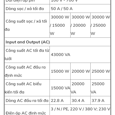
Dòng sạc / xả tối đa
50 A / 50 A
30000 W
30000 W
30000 W
Công suất sạc / xả tối
/ 15000
/ 20000
/ 25000
đa
W
W
W
Input and Output (AC)
Công suất AC tối đa từ
43000 VA
lưới
Công suất AC đầu ra
15000 W
20000 W
25000 W
định mức
Công suất AC biểu
20000
25000
15000 VA
kiến tối đa
VA
VA
Dòng AC đầu ra tối đa
22.8 A
30.4 A
37.9 A
3 / N / PE, 220 V / 380 V; 230 V
Điện áp AC định mức