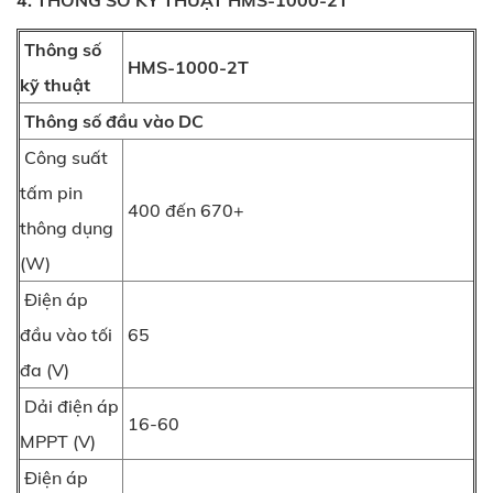
4. THÔNG SỐ KỸ THUẬT HMS-1000-2T
Thông số
HMS-1000-2T
kỹ thuật
Thông số đầu vào DC
Công suất
tấm pin
400 đến 670+
thông dụng
(W)
Điện áp
đầu vào tối
65
đa (V)
Dải điện áp
16-60
MPPT (V)
Điện áp