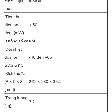
MPPT định
99.8%
mức
Tiêu thụ
điện ban
< 50
đêm (mW)
Thông số cơ khí
Dải nhiệt
độ môi
-40 đến +65
trường (°C)
Kích thước
(R × C × S
261 × 180 × 35.1
[mm])
Trọng lượng
3.2
(kg)