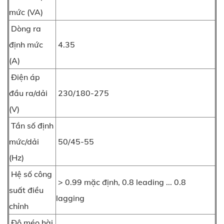
mức (VA)
Dòng ra
định mức
4.35
(A)
Điện áp
đầu ra/dải
230/180-275
(V)
Tần số định
mức/dải
50/45-55
(Hz)
Hệ số công
> 0.99 mặc định, 0.8 leading ... 0.8
suất điều
lagging
chỉnh
Độ méo hài